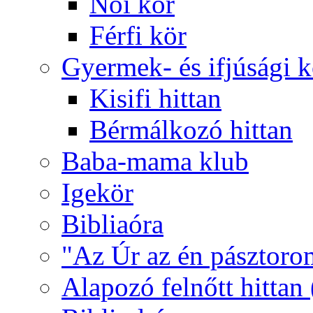
Női kör
Férfi kör
Gyermek- és ifjúsági 
Kisifi hittan
Bérmálkozó hittan
Baba-mama klub
Igekör
Bibliaóra
"Az Úr az én pásztoro
Alapozó felnőtt hittan