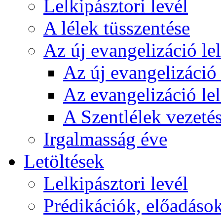
Lelkipásztori levél
A lélek tüsszentése
Az új evangelizáció le
Az új evangelizáció 
Az evangelizáció le
A Szentlélek vezetés
Irgalmasság éve
Letöltések
Lelkipásztori levél
Prédikációk, előadáso