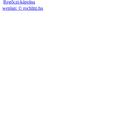
Regőczi-kápolna
weplap: ©
rochlitz.hu