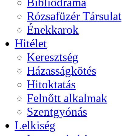
Bibliodráma
Rózsafüzér Társulat
Énekkarok
Hitélet
Keresztség
Házasságkötés
Hitoktatás
Felnőtt alkalmak
Szentgyónás
Lelkiség