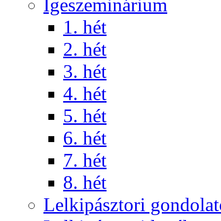
Igeszeminárium
1. hét
2. hét
3. hét
4. hét
5. hét
6. hét
7. hét
8. hét
Lelkipásztori gondola