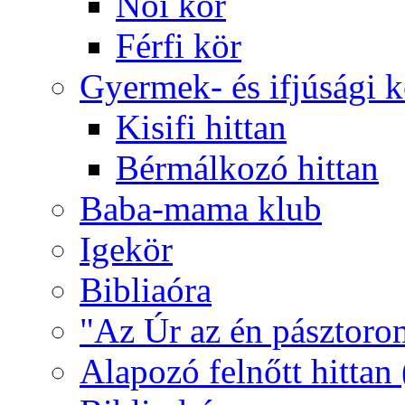
Női kör
Férfi kör
Gyermek- és ifjúsági 
Kisifi hittan
Bérmálkozó hittan
Baba-mama klub
Igekör
Bibliaóra
"Az Úr az én pásztoro
Alapozó felnőtt hittan