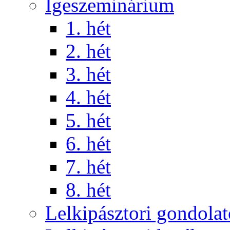
Igeszeminárium
1. hét
2. hét
3. hét
4. hét
5. hét
6. hét
7. hét
8. hét
Lelkipásztori gondola