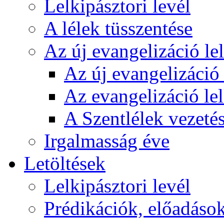
Lelkipásztori levél
A lélek tüsszentése
Az új evangelizáció le
Az új evangelizáció 
Az evangelizáció le
A Szentlélek vezetés
Irgalmasság éve
Letöltések
Lelkipásztori levél
Prédikációk, előadáso