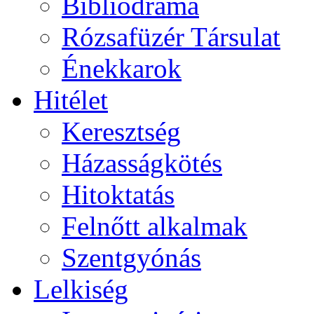
Bibliodráma
Rózsafüzér Társulat
Énekkarok
Hitélet
Keresztség
Házasságkötés
Hitoktatás
Felnőtt alkalmak
Szentgyónás
Lelkiség