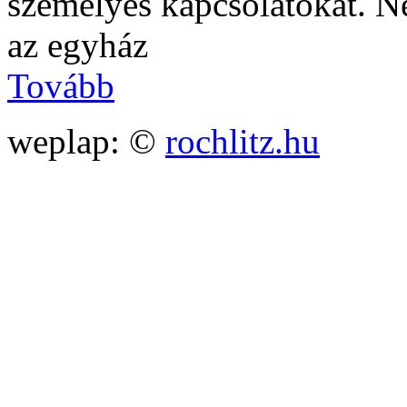
személyes kapcsolatokat. N
az egyház
Tovább
weplap: ©
rochlitz.hu