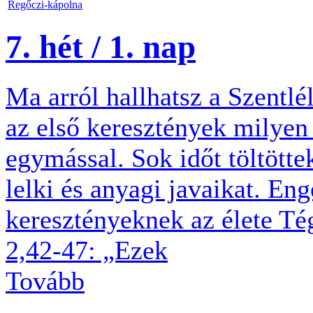
Regőczi-kápolna
7. hét / 1. nap
Ma arról hallhatsz a Szentl
az első keresztények milyen
egymással. Sok időt töltött
lelki és anyagi javaikat. En
keresztényeknek az élete Té
2,42-47: „Ezek
Tovább