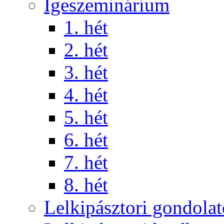
Igeszeminárium
1. hét
2. hét
3. hét
4. hét
5. hét
6. hét
7. hét
8. hét
Lelkipásztori gondola