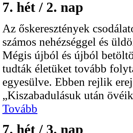
7. hét / 2. nap
Az őskeresztények csodálato
számos nehézséggel és üldöz
Mégis újból és újból betöltö
tudták életüket tovább folyt
egyesülve. Ebben rejlik ere
„Kiszabadulásuk után övéi
Tovább
7. hét / 3. nap