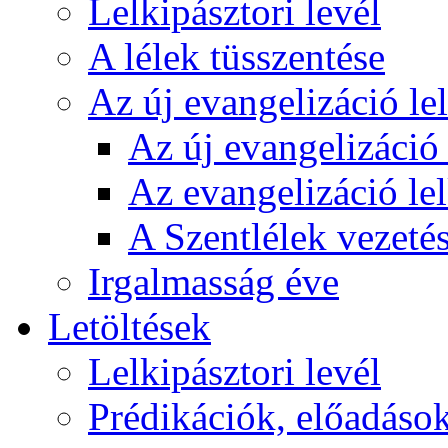
Lelkipásztori levél
A lélek tüsszentése
Az új evangelizáció le
Az új evangelizáció 
Az evangelizáció le
A Szentlélek vezetés
Irgalmasság éve
Letöltések
Lelkipásztori levél
Prédikációk, előadáso