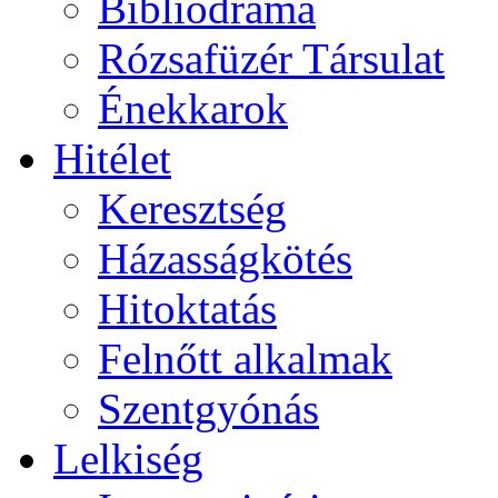
Bibliodráma
Rózsafüzér Társulat
Énekkarok
Hitélet
Keresztség
Házasságkötés
Hitoktatás
Felnőtt alkalmak
Szentgyónás
Lelkiség