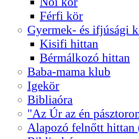
Női kör
Férfi kör
Gyermek- és ifjúsági 
Kisifi hittan
Bérmálkozó hittan
Baba-mama klub
Igekör
Bibliaóra
"Az Úr az én pásztoro
Alapozó felnőtt hittan