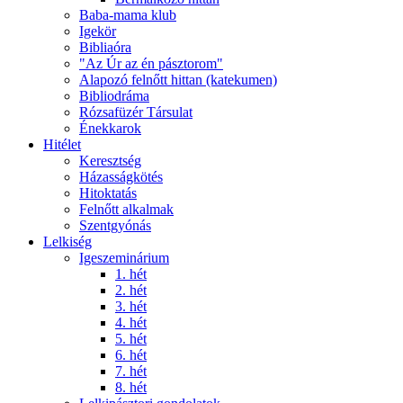
Baba-mama klub
Igekör
Bibliaóra
"Az Úr az én pásztorom"
Alapozó felnőtt hittan (katekumen)
Bibliodráma
Rózsafüzér Társulat
Énekkarok
Hitélet
Keresztség
Házasságkötés
Hitoktatás
Felnőtt alkalmak
Szentgyónás
Lelkiség
Igeszeminárium
1. hét
2. hét
3. hét
4. hét
5. hét
6. hét
7. hét
8. hét