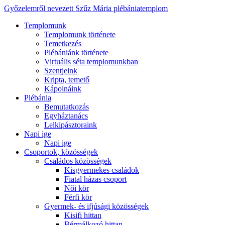
Győzelemről nevezett Szűz Mária plébániatemplom
Templomunk
Templomunk története
Temetkezés
Plébániánk története
Virtuális séta templomunkban
Szentjeink
Kripta, temető
Kápolnáink
Plébánia
Bemutatkozás
Egyháztanács
Lelkipásztoraink
Napi ige
Napi ige
Csoportok, közösségek
Családos közösségek
Kisgyermekes családok
Fiatal házas csoport
Női kör
Férfi kör
Gyermek- és ifjúsági közösségek
Kisifi hittan
Bérmálkozó hittan