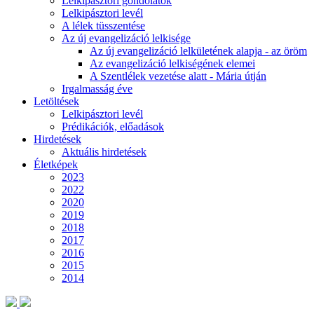
Lelkipásztori gondolatok
Lelkipásztori levél
A lélek tüsszentése
Az új evangelizáció lelkisége
Az új evangelizáció lelkületének alapja - az öröm
Az evangelizáció lelkiségének elemei
A Szentlélek vezetése alatt - Mária útján
Irgalmasság éve
Letöltések
Lelkipásztori levél
Prédikációk, előadások
Hirdetések
Aktuális hirdetések
Életképek
2023
2022
2020
2019
2018
2017
2016
2015
2014