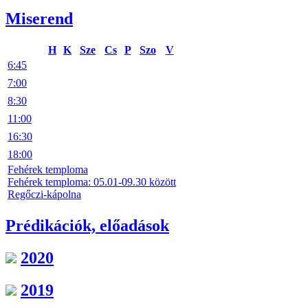
Miserend
H
K
Sze
Cs
P
Szo
V
6:45
7:00
8:30
11:00
16:30
18:00
Fehérek temploma
Fehérek temploma: 05.01-09.30 között
Regőczi-kápolna
Prédikációk, előadások
2020
2019