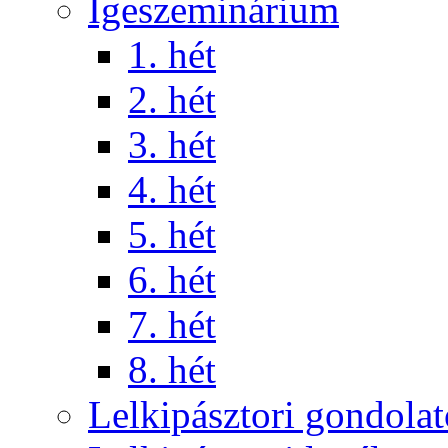
Igeszeminárium
1. hét
2. hét
3. hét
4. hét
5. hét
6. hét
7. hét
8. hét
Lelkipásztori gondola