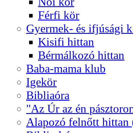
Női kör
Férfi kör
Gyermek- és ifjúsági 
Kisifi hittan
Bérmálkozó hittan
Baba-mama klub
Igekör
Bibliaóra
"Az Úr az én pásztoro
Alapozó felnőtt hittan