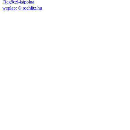
Regőczi-kápolna
weplap: ©
rochlitz.hu