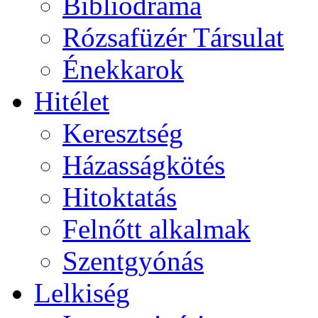
Bibliodráma
Rózsafüzér Társulat
Énekkarok
Hitélet
Keresztség
Házasságkötés
Hitoktatás
Felnőtt alkalmak
Szentgyónás
Lelkiség