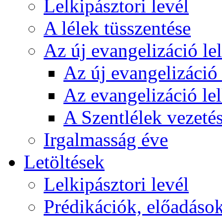
Lelkipásztori levél
A lélek tüsszentése
Az új evangelizáció le
Az új evangelizáció 
Az evangelizáció le
A Szentlélek vezetés
Irgalmasság éve
Letöltések
Lelkipásztori levél
Prédikációk, előadáso