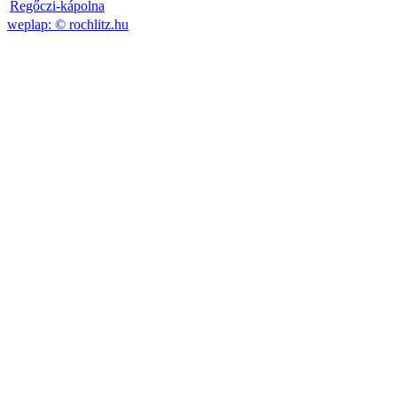
Regőczi-kápolna
weplap: ©
rochlitz.hu