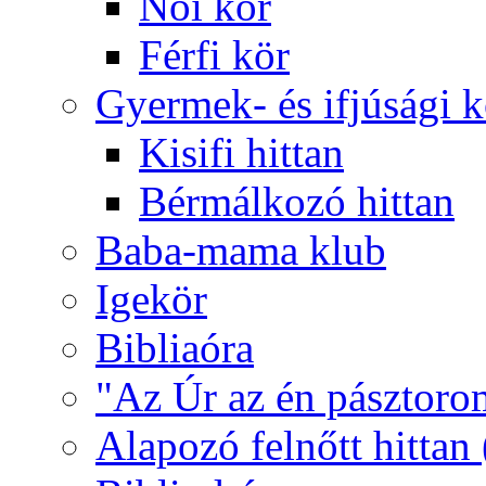
Női kör
Férfi kör
Gyermek- és ifjúsági 
Kisifi hittan
Bérmálkozó hittan
Baba-mama klub
Igekör
Bibliaóra
"Az Úr az én pásztoro
Alapozó felnőtt hittan