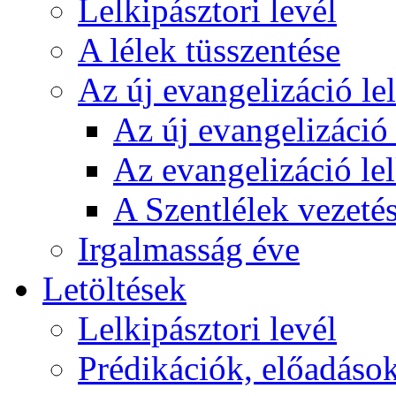
Lelkipásztori levél
A lélek tüsszentése
Az új evangelizáció le
Az új evangelizáció 
Az evangelizáció le
A Szentlélek vezetés
Irgalmasság éve
Letöltések
Lelkipásztori levél
Prédikációk, előadáso