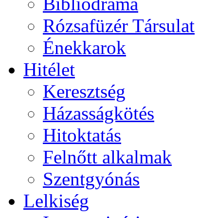
Bibliodráma
Rózsafüzér Társulat
Énekkarok
Hitélet
Keresztség
Házasságkötés
Hitoktatás
Felnőtt alkalmak
Szentgyónás
Lelkiség