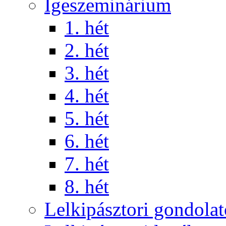
Igeszeminárium
1. hét
2. hét
3. hét
4. hét
5. hét
6. hét
7. hét
8. hét
Lelkipásztori gondola