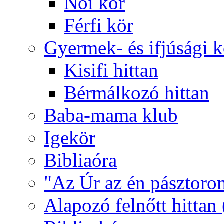
Női kör
Férfi kör
Gyermek- és ifjúsági 
Kisifi hittan
Bérmálkozó hittan
Baba-mama klub
Igekör
Bibliaóra
"Az Úr az én pásztoro
Alapozó felnőtt hittan