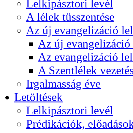
Lelkipásztori levél
A lélek tüsszentése
Az új evangelizáció le
Az új evangelizáció 
Az evangelizáció le
A Szentlélek vezetés
Irgalmasság éve
Letöltések
Lelkipásztori levél
Prédikációk, előadáso