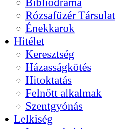
Bibliodráma
Rózsafüzér Társulat
Énekkarok
Hitélet
Keresztség
Házasságkötés
Hitoktatás
Felnőtt alkalmak
Szentgyónás
Lelkiség