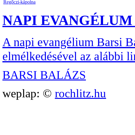
Regőczi-kápolna
NAPI EVANGÉLUM B
A napi evangélium Barsi Ba
elmélkedésével az alábbi li
BARSI BALÁZS
weplap: ©
rochlitz.hu