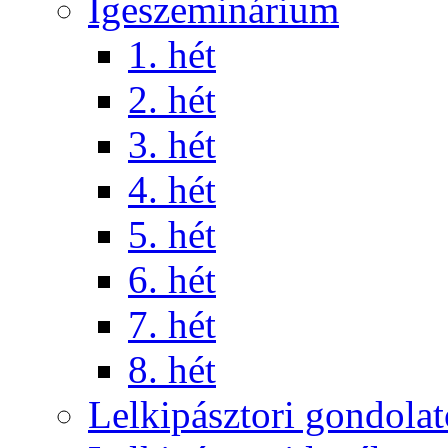
Igeszeminárium
1. hét
2. hét
3. hét
4. hét
5. hét
6. hét
7. hét
8. hét
Lelkipásztori gondola