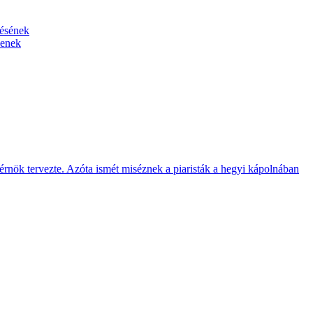
tésének
senek
rnök tervezte. Azóta ismét miséznek a piaristák a hegyi kápolnában