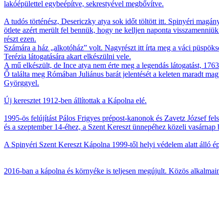
lakóépülettel egybeépítve, sekrestyével megbővítve.
A tudós történész, Desericzky atya sok időt töltött itt. Spinyéri magán
ötlete azért merült fel bennük, hogy ne kelljen naponta visszamenniü
részt ezen.
Számára a ház „alkotóház” volt. Nagyrészt itt írta meg a váci püspök
Terézia látogatására akart elkészülni vele.
A mű elkészült, de Ince atya nem érte meg a legendás látogatást, 1763
Ő találta meg Rómában Juliánus barát jelentését a keleten maradt magy
Györggyel.
Új keresztet 1912-ben állítottak a Kápolna elé.
1995-ös felújítást Pálos Frigyes prépost-kanonok és Zavetz József f
és a szeptember 14-éhez, a Szent Kereszt ünnepéhez közeli vasárnap 
A Spinyéri Szent Kereszt Kápolna 1999-től helyi védelem alatt álló épí
2016-ban a kápolna és környéke is teljesen megújult. Közös alkalmaink