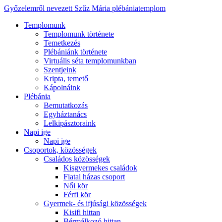
Győzelemről nevezett Szűz Mária plébániatemplom
Templomunk
Templomunk története
Temetkezés
Plébániánk története
Virtuális séta templomunkban
Szentjeink
Kripta, temető
Kápolnáink
Plébánia
Bemutatkozás
Egyháztanács
Lelkipásztoraink
Napi ige
Napi ige
Csoportok, közösségek
Családos közösségek
Kisgyermekes családok
Fiatal házas csoport
Női kör
Férfi kör
Gyermek- és ifjúsági közösségek
Kisifi hittan
Bérmálkozó hittan