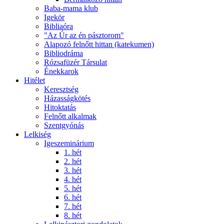
Baba-mama klub
Igekör
Bibliaóra
"Az Úr az én pásztorom"
Alapozó felnőtt hittan (katekumen)
Bibliodráma
Rózsafüzér Társulat
Énekkarok
Hitélet
Keresztség
Házasságkötés
Hitoktatás
Felnőtt alkalmak
Szentgyónás
Lelkiség
Igeszeminárium
1. hét
2. hét
3. hét
4. hét
5. hét
6. hét
7. hét
8. hét