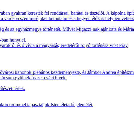
yában gyakran keresték fel rendtársai, barátai és tisztelői. A kápolna épí
k a városba szentmiséjüket bemutatni és a hegyen élők is helyben vehes
ség és az egyházmegye történetét. Művét Migazzi-nak ajánlotta és Mária
-ban hunyt el.
arokról és ő vívta a magyarság eredetéről folyó történész-vitát Pray
elsővárosi kanonok-plébános kezdeményezte, és Jámbor Andrea építészmé
búcsúra gyűlnek össze a váci hívek.
tészeti érték.
on örömmel tapasztaljuk Isten életadó jelenlétét.