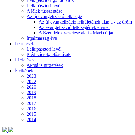
Lelkipásztori gondolatok
Lelkipásztori levél
A lélek tüsszentése
Az új evangelizáció lelkisége
Az új evangelizáció lelkületének alapja - az öröm
Az evangelizáció lelkiségének elemei
A Szentlélek vezetése alatt - Mária útján
Irgalmasság éve
Letöltések
Lelkipásztori levél
Prédikációk, előadások
Hirdetések
Aktuális hirdetések
Életképek
2023
2022
2020
2019
2018
2017
2016
2015
2014