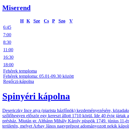
Miserend
H
K
Sze
Cs
P
Szo
V
6:45
7:00
8:30
11:00
16:30
18:00
Fehérek temploma
Fehérek temploma: 05.01-09.30 között
Regőczi-kápolna
Spinyéri kápolna
Desericzky Ince atya (piarista házfőnök) kezdeményezésére, közadakoz
szőlőhegyen először egy kereszt állott 1710 körül. Ide 40 évig jártak
présház. Miután gr. Althánn Mihály Károly püspök 1749. június 11-én 
területén, melyet Arbay János nagyprépost adományozott nekik kápolnát 