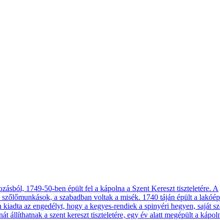
ásból, 1749-50-ben épült fel a kápolna a Szent Kereszt tiszteletére. A
 a szőlőmunkások, a szabadban voltak a misék. 1740 táján épült a lakóép
kiadta az engedélyt, hogy a kegyes-rendiek a spinyéri hegyen, saját s
állíthatnak a szent kereszt tiszteletére, egy év alatt megépült a kápol