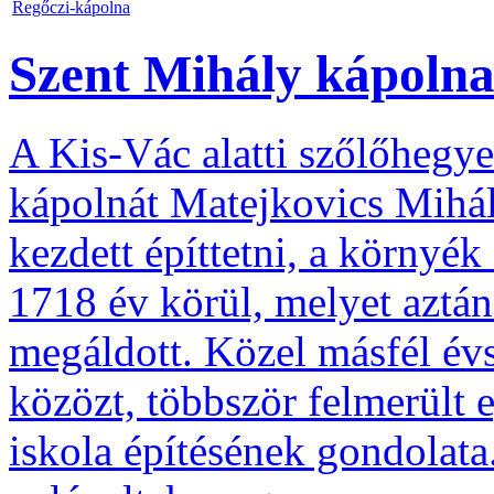
Regőczi-kápolna
Szent Mihály kápoln
A Kis-Vác alatti szőlőhegye
kápolnát Matejkovics Mihál
kezdett építtetni, a környé
1718 év körül, melyet aztá
megáldott. Közel másfél évs
közözt, többször felmerült 
iskola építésének gondolat