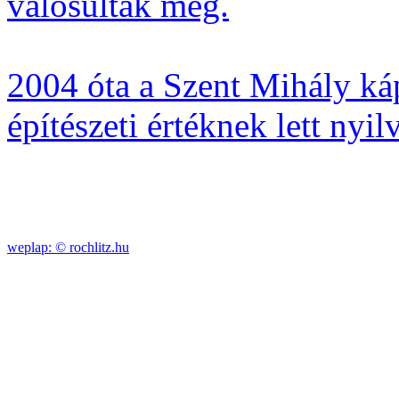
valósultak meg.
2004 óta a Szent Mihály káp
építészeti értéknek lett nyil
weplap: ©
rochlitz.hu