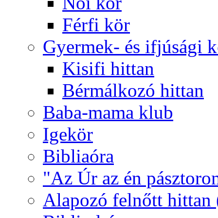
Női kör
Férfi kör
Gyermek- és ifjúsági 
Kisifi hittan
Bérmálkozó hittan
Baba-mama klub
Igekör
Bibliaóra
"Az Úr az én pásztoro
Alapozó felnőtt hittan