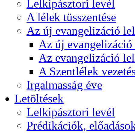
Lelkipásztori levél
A lélek tüsszentése
Az új evangelizáció le
Az új evangelizáció 
Az evangelizáció le
A Szentlélek vezetés
Irgalmasság éve
Letöltések
Lelkipásztori levél
Prédikációk, előadáso