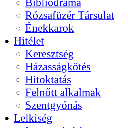
Bibliodráma
Rózsafüzér Társulat
Énekkarok
Hitélet
Keresztség
Házasságkötés
Hitoktatás
Felnőtt alkalmak
Szentgyónás
Lelkiség