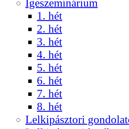
Igeszeminárium
1. hét
2. hét
3. hét
4. hét
5. hét
6. hét
7. hét
8. hét
Lelkipásztori gondola