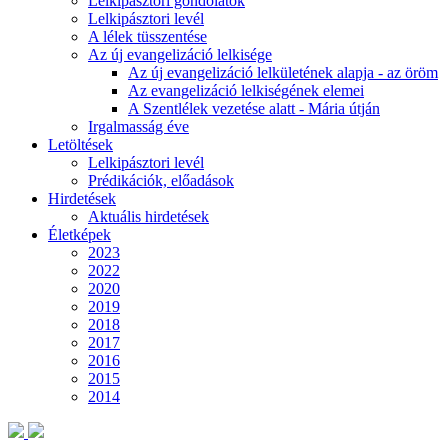
Lelkipásztori gondolatok
Lelkipásztori levél
A lélek tüsszentése
Az új evangelizáció lelkisége
Az új evangelizáció lelkületének alapja - az öröm
Az evangelizáció lelkiségének elemei
A Szentlélek vezetése alatt - Mária útján
Irgalmasság éve
Letöltések
Lelkipásztori levél
Prédikációk, előadások
Hirdetések
Aktuális hirdetések
Életképek
2023
2022
2020
2019
2018
2017
2016
2015
2014