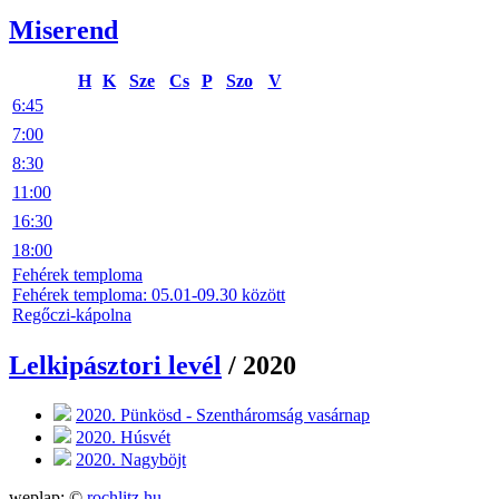
Miserend
H
K
Sze
Cs
P
Szo
V
6:45
7:00
8:30
11:00
16:30
18:00
Fehérek temploma
Fehérek temploma: 05.01-09.30 között
Regőczi-kápolna
Lelkipásztori levél
/ 2020
2020. Pünkösd - Szentháromság vasárnap
2020. Húsvét
2020. Nagyböjt
weplap: ©
rochlitz.hu