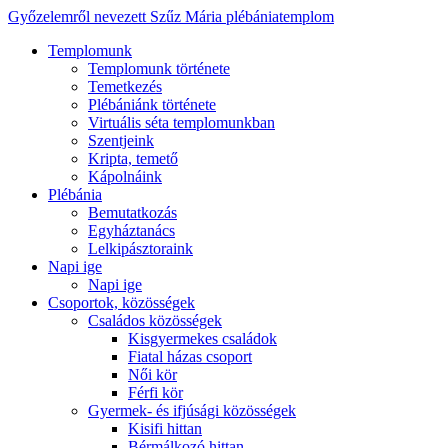
Győzelemről nevezett Szűz Mária plébániatemplom
Templomunk
Templomunk története
Temetkezés
Plébániánk története
Virtuális séta templomunkban
Szentjeink
Kripta, temető
Kápolnáink
Plébánia
Bemutatkozás
Egyháztanács
Lelkipásztoraink
Napi ige
Napi ige
Csoportok, közösségek
Családos közösségek
Kisgyermekes családok
Fiatal házas csoport
Női kör
Férfi kör
Gyermek- és ifjúsági közösségek
Kisifi hittan
Bérmálkozó hittan