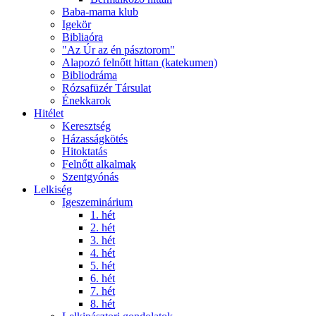
Baba-mama klub
Igekör
Bibliaóra
"Az Úr az én pásztorom"
Alapozó felnőtt hittan (katekumen)
Bibliodráma
Rózsafüzér Társulat
Énekkarok
Hitélet
Keresztség
Házasságkötés
Hitoktatás
Felnőtt alkalmak
Szentgyónás
Lelkiség
Igeszeminárium
1. hét
2. hét
3. hét
4. hét
5. hét
6. hét
7. hét
8. hét