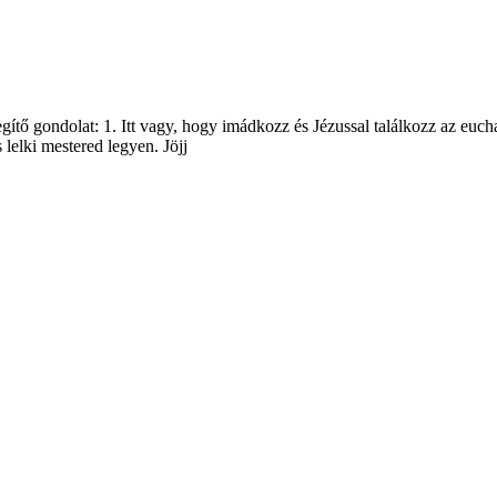
gítő gondolat: 1. Itt vagy, hogy imádkozz és Jézussal találkozz az euch
lelki mestered legyen. Jöjj