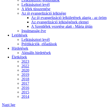
Lelkipásztori gondolatok
Lelkipásztori levél
A lélek tüsszentése
Az új evangelizáció lelkisége
Az új evangelizáció lelkületének alapja - az öröm
Az evangelizáció lelkiségének elemei
A Szentlélek vezetése alatt - Mária útján
Irgalmasság éve
Letöltések
Lelkipásztori levél
Prédikációk, előadások
Hirdetések
Aktuális hirdetések
Életképek
2023
2022
2020
2019
2018
2017
2016
2015
2014
Napi Ige