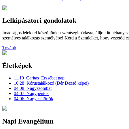
Lelkipásztori gondolatok
Imádságos lélekkel készüljünk a szentségimádásra, álljon itt néhány se
személyes találkozás szentélyébe! Kérd a Szentlelket, hogy vezetőd és 
Tovább
Életképek
11.19_Caritas_Erzsébet nap
10.28_Kórustalálkozó (Dér Dezső képei)
04.08_Nagyszombat
04.07_Nagypéntek
04.06_Nagycsütörtök
Napi Evangélium