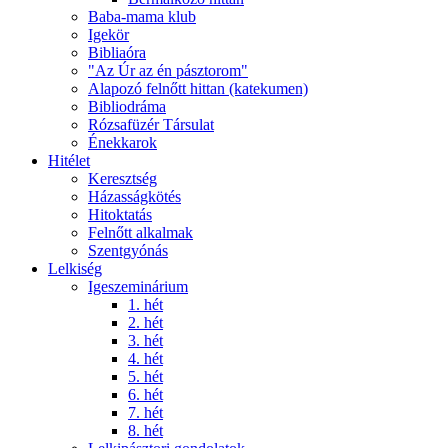
Baba-mama klub
Igekör
Bibliaóra
"Az Úr az én pásztorom"
Alapozó felnőtt hittan (katekumen)
Bibliodráma
Rózsafüzér Társulat
Énekkarok
Hitélet
Keresztség
Házasságkötés
Hitoktatás
Felnőtt alkalmak
Szentgyónás
Lelkiség
Igeszeminárium
1. hét
2. hét
3. hét
4. hét
5. hét
6. hét
7. hét
8. hét