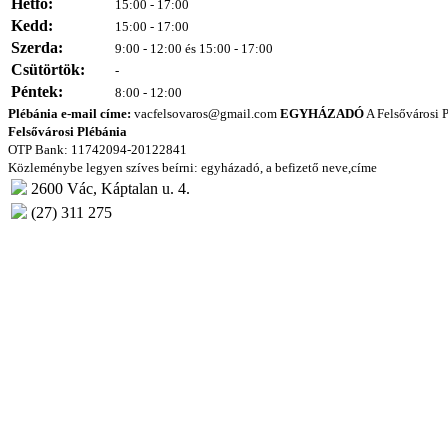
Hétfő:
15:00 - 17:00
Kedd:
15:00 - 17:00
Szerda:
9:00 - 12:00 és 15:00 - 17:00
Csütörtök:
-
Péntek:
8:00 - 12:00
Plébánia e-mail címe:
vacfelsovaros@gmail.com
EGYHÁZADÓ
A Felsővárosi P
Felsővárosi Plébánia
OTP Bank: 11742094-20122841
Közleménybe legyen szíves beírni: egyházadó, a befizető neve,címe
2600 Vác, Káptalan u. 4.
(27) 311 275