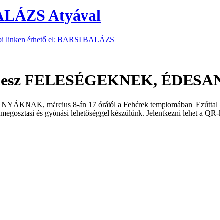
LÁZS Atyával
ábbi linken érhető el: BARSI BALÁZS
alom lesz FELESÉGEKNEK, ÉD
YÁKNAK, március 8-án 17 órától a Fehérek templomában. Ezúttal a
gosztási és gyónási lehetőséggel készülünk. Jelentkezni lehet a QR