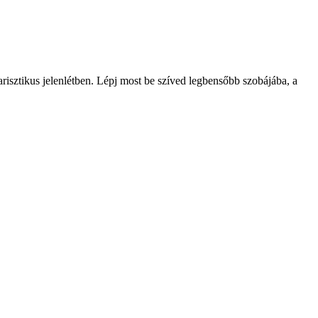
arisztikus jelenlétben. Lépj most be szíved legbensőbb szobájába, a