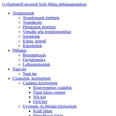
Győzelemről nevezett Szűz Mária plébániatemplom
Templomunk
Templomunk története
Temetkezés
Plébániánk története
Virtuális séta templomunkban
Szentjeink
Kripta, temető
Kápolnáink
Plébánia
Bemutatkozás
Egyháztanács
Lelkipásztoraink
Napi ige
Napi ige
Csoportok, közösségek
Családos közösségek
Kisgyermekes családok
Fiatal házas csoport
Női kör
Férfi kör
Gyermek- és ifjúsági közösségek
Kisifi hittan
Bérmálkozó hittan