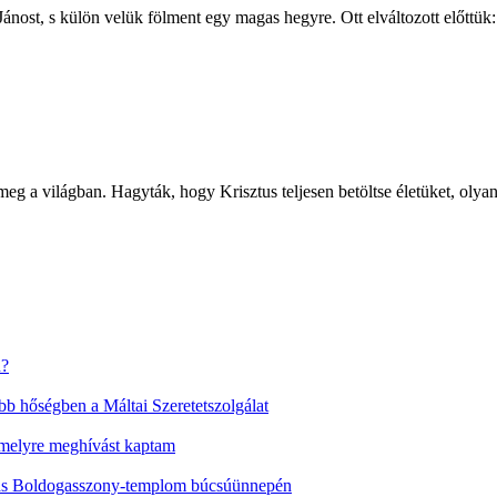
ánost, s külön velük fölment egy magas hegyre. Ott elváltozott előttük: 
ik meg a világban. Hagyták, hogy Krisztus teljesen betöltse életüket, oly
n?
b hőségben a Máltai Szeretetszolgálat
melyre meghívást kaptam
avas Boldogasszony-templom búcsúünnepén