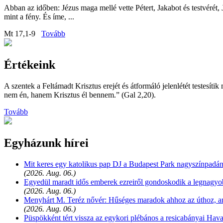
Abban az időben: Jézus maga mellé vette Pétert, Jakabot és testvérét, J
mint a fény. És íme, ...
Mt 17,1-9
Tovább
Értékeink
A szentek a Feltámadt Krisztus erejét és átformáló jelenlétét testesít
nem én, hanem Krisztus él bennem.” (Gal 2,20).
Tovább
Egyházunk hírei
Mit keres egy katolikus pap DJ a Budapest Park nagyszínpadá
(2026. Aug. 06.)
Egyedül maradt idős emberek ezreiről gondoskodik a legnagyob
(2026. Aug. 06.)
Menyhárt M. Teréz nővér: Hűséges maradok ahhoz az úthoz, a
(2026. Aug. 06.)
Püspökként tért vissza az egykori plébános a resicabányai H