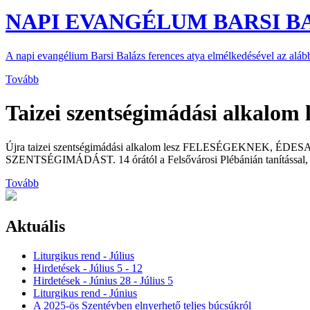
NAPI EVANGÉLUM BARSI BA
A napi evangélium Barsi Balázs ferences atya elmélkedésével az al
Tovább
Taizei szentségimádási alk
Újra taizei szentségimádási alkalom lesz FELESÉGEKNEK, ÉDESAN
SZENTSÉGIMÁDÁST. 14 órától a Felsővárosi Plébánián tanítással, me
Tovább
Aktuális
Liturgikus rend - Július
Hirdetések - Július 5 - 12
Hirdetések - Június 28 - Július 5
Liturgikus rend - Június
A 2025-ös Szentévben elnyerhető teljes búcsúkról