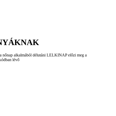
ESANYÁKNAK
 nőnap alkalmából délutáni LELKINAP előzi meg a
-kódban lévő