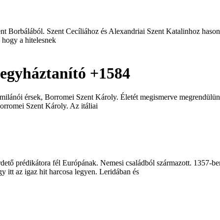
ent Borbálából. Szent Cecíliához és Alexandriai Szent Katalinhoz hasonl
, hogy a hitelesnek
 egyháztanító +1584
t milánói érsek, Borromei Szent Károly. Életét megismerve megrendül
orromei Szent Károly. Az itáliai
tő prédikátora fél Európának. Nemesi családból származott. 1357-ben 
 itt az igaz hit harcosa legyen. Leridában és