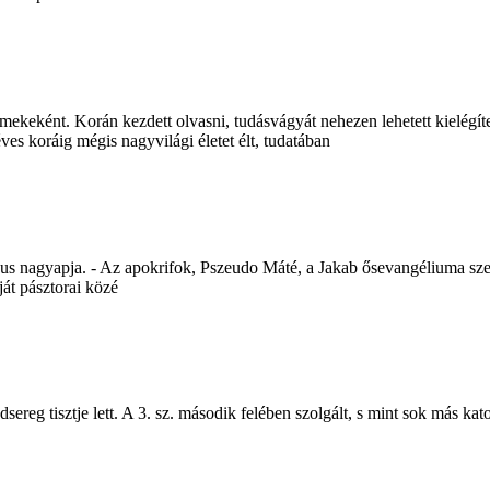
rmekeként. Korán kezdett olvasni, tudásvágyát nehezen lehetett kielégí
ves koráig mégis nagyvilági életet élt, tudatában
us nagyapja. - Az apokrifok, Pszeudo Máté, a Jakab ősevangéliuma szeri
ját pásztorai közé
sereg tisztje lett. A 3. sz. második felében szolgált, s mint sok más kato