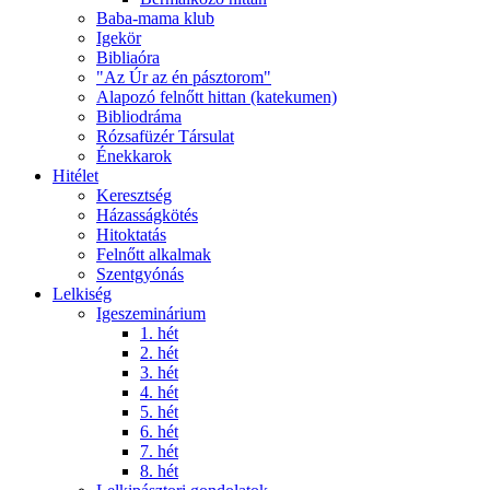
Baba-mama klub
Igekör
Bibliaóra
"Az Úr az én pásztorom"
Alapozó felnőtt hittan (katekumen)
Bibliodráma
Rózsafüzér Társulat
Énekkarok
Hitélet
Keresztség
Házasságkötés
Hitoktatás
Felnőtt alkalmak
Szentgyónás
Lelkiség
Igeszeminárium
1. hét
2. hét
3. hét
4. hét
5. hét
6. hét
7. hét
8. hét