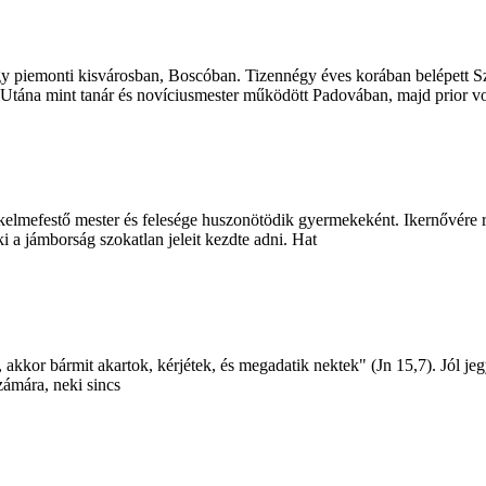
gy piemonti kisvárosban, Boscóban. Tizennégy éves korában belépett S
Utána mint tanár és novíciusmester működött Padovában, majd prior vo
 kelmefestő mester és felesége huszonötödik gyermekeként. Ikernővére
 a jámborság szokatlan jeleit kezdte adni. Hat
r bármit akartok, kérjétek, és megadatik nektek" (Jn 15,7). Jól jegy
zámára, neki sincs