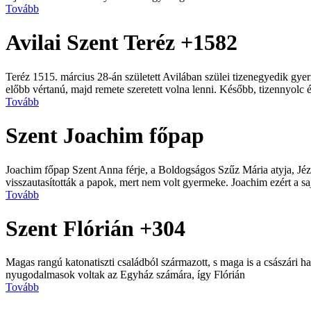
Tovább
Avilai Szent Teréz +1582
Teréz 1515. március 28-án született Avilában szülei tizenegyedik gye
előbb vértanú, majd remete szeretett volna lenni. Később, tizennyolc é
Tovább
Szent Joachim főpap
Joachim főpap Szent Anna férje, a Boldogságos Szűz Mária atyja, Jéz
visszautasították a papok, mert nem volt gyermeke. Joachim ezért a sa
Tovább
Szent Flórián +304
Magas rangú katonatiszti családból származott, s maga is a császári had
nyugodalmasok voltak az Egyház számára, így Flórián
Tovább