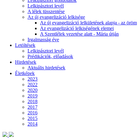
Lelkipásztori gondolatok
Lelkipásztori levél
A lélek tüsszentése
Az új evangelizáció lelkisége
Az új evangelizáció lelkületének alapja - az öröm
Az evangelizáció lelkiségének elemei
A Szentlélek vezetése alatt - Mária útján
Irgalmasság éve
Letöltések
Lelkipásztori levél
Prédikációk, előadások
Hirdetések
Aktuális hirdetések
Életképek
2023
2022
2020
2019
2018
2017
2016
2015
2014