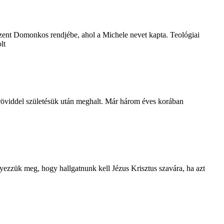
zent Domonkos rendjébe, ahol a Michele nevet kapta. Teológiai
lt
 röviddel születésük után meghalt. Már három éves korában
ezzük meg, hogy hallgatnunk kell Jézus Krisztus szavára, ha azt