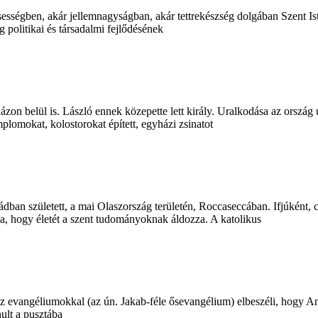
csességben, akár jellemnagyságban, akár tettrekészség dolgában Szent 
g politikai és társadalmi fejlődésének
zon belül is. László ennek közepette lett király. Uralkodása az ország ú
plomokat, kolostorokat épített, egyházi zsinatot
an született, a mai Olaszország területén, Roccaseccában. Ifjúként, c
a, hogy életét a szent tudományoknak áldozza. A katolikus
z evangéliumokkal (az ún. Jakab-féle ősevangélium) elbeszéli, hogy An
nult a pusztába