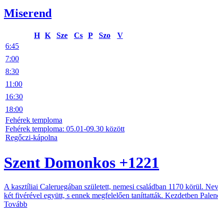
Miserend
H
K
Sze
Cs
P
Szo
V
6:45
7:00
8:30
11:00
16:30
18:00
Fehérek temploma
Fehérek temploma: 05.01-09.30 között
Regőczi-kápolna
Szent Domonkos +1221
A kasztíliai Caleruegában született, nemesi családban 1170 körül. N
két fivérével együtt, s ennek megfelelően taníttatták. Kezdetben Palen
Tovább