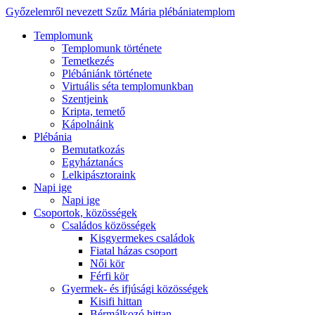
Győzelemről nevezett Szűz Mária plébániatemplom
Templomunk
Templomunk története
Temetkezés
Plébániánk története
Virtuális séta templomunkban
Szentjeink
Kripta, temető
Kápolnáink
Plébánia
Bemutatkozás
Egyháztanács
Lelkipásztoraink
Napi ige
Napi ige
Csoportok, közösségek
Családos közösségek
Kisgyermekes családok
Fiatal házas csoport
Női kör
Férfi kör
Gyermek- és ifjúsági közösségek
Kisifi hittan
Bérmálkozó hittan