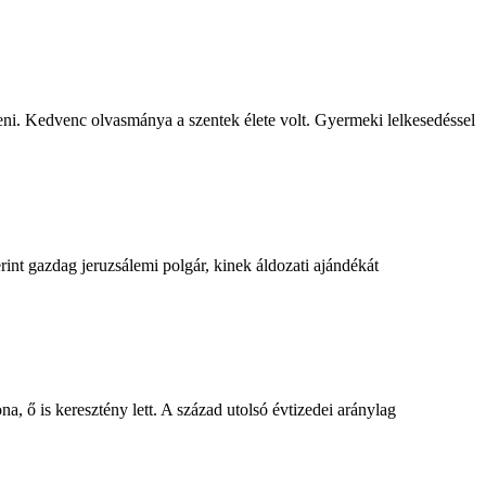
teni. Kedvenc olvasmánya a szentek élete volt. Gyermeki lelkesedéssel
nt gazdag jeruzsálemi polgár, kinek áldozati ajándékát
na, ő is keresztény lett. A század utolsó évtizedei aránylag