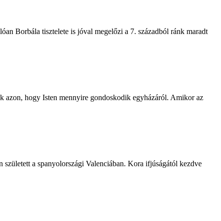
óan Borbála tisztelete is jóval megelőzi a 7. századból ránk maradt
ünk azon, hogy Isten mennyire gondoskodik egyházáról. Amikor az
született a spanyolországi Valenciában. Kora ifjúságától kezdve