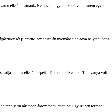
István mellé állíthatnánk. Nemcsak nagy uralkodó volt, hanem egyben
jjászületését jelentette. Szent István nyomában haladva helyreállította
saládja akarata ellenére lépett a Domonkos Rendbe. Tanítványa volt a
na férje Jeruzsálemben áldozatot mutatott be. Egy Ruben törzsbeli