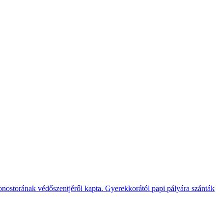
nostorának védőszentjéről kapta. Gyerekkorától papi pályára szánták