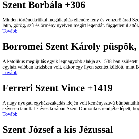
Szent Borbála +306
Minden történetkritikai megállapítás ellenére fény és vonzerő árad Sz
latin, görög, szír és örmény nyelven megírt legendát, függetlenül attól
Tovább
Borromei Szent Károly püspök,
A katolikus megújulás egyik legnagyobb alakja az 1538-ban születet
egyház valóban krízisben volt, akkor egy ilyen szentet küldött, mint B
Tovább
Ferreri Szent Vince +1419
A nagy nyugati egyházszakadás idején volt keményszavú bűnbánathirde
szívesen tanult. 17 éves korában Szent Domonkos rendjébe lépett, hogy
Tovább
Szent József a kis Jézussal