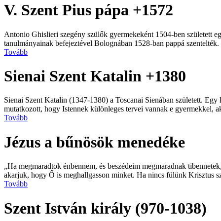
V. Szent Pius pápa +1572
Antonio Ghislieri szegény szülők gyermekeként 1504-ben született e
tanulmányainak befejeztével Bolognában 1528-ban pappá szentelték. 
Tovább
Sienai Szent Katalin +1380
Sienai Szent Katalin (1347-1380) a Toscanai Sienában született. Egy
mutatkozott, hogy Istennek különleges tervei vannak e gyermekkel, aki
Tovább
Jézus a bűnösök menedéke
„Ha megmaradtok énbennem, és beszédeim megmaradnak tibennetek, akko
akarjuk, hogy Ő is meghallgasson minket. Ha nincs fülünk Krisztus s
Tovább
Szent István király (970-1038)