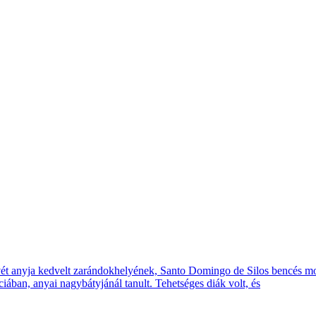
evét anyja kedvelt zarándokhelyének, Santo Domingo de Silos bencés mo
ciában, anyai nagybátyjánál tanult. Tehetséges diák volt, és