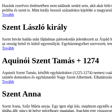
Hazánk ezeréves történetében nem találunk senkit sem, akit akár böl
próféta és szent is. Mint király hosszú századokra kijelölte a magyarsá
Tovább
Szent László király
Szent István halála után fájdalmas pártoskodás jelentkezett az Árpád há
az ország belső és külső egyensúlyát. Egyházmegyéket szervezett, tem
Tovább
Aquinói Szent Tamás + 1274
Aquinói Szent Tamás, később egyházdoktor (1225-1274) nemesi családb
szintén domonkos és egyháztanító Nagy Szent Albertnek. Elhatározás
Tovább
Szent Anna
Szent Anna, Szűz Mária anyja. Egy igen régi írás, majdnem egyidős a
útjába állt: nincs itt helye mivelhogy magtalan. Joachim erre visszavo