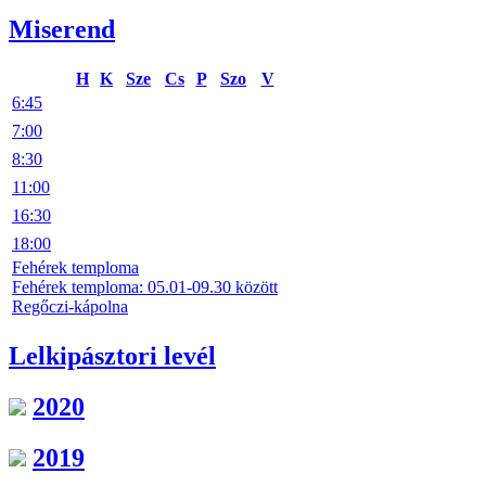
Miserend
H
K
Sze
Cs
P
Szo
V
6:45
7:00
8:30
11:00
16:30
18:00
Fehérek temploma
Fehérek temploma: 05.01-09.30 között
Regőczi-kápolna
Lelkipásztori levél
2020
2019