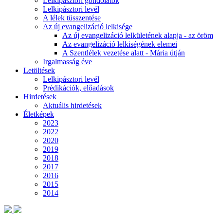
Lelkipásztori gondolatok
Lelkipásztori levél
A lélek tüsszentése
Az új evangelizáció lelkisége
Az új evangelizáció lelkületének alapja - az öröm
Az evangelizáció lelkiségének elemei
A Szentlélek vezetése alatt - Mária útján
Irgalmasság éve
Letöltések
Lelkipásztori levél
Prédikációk, előadások
Hirdetések
Aktuális hirdetések
Életképek
2023
2022
2020
2019
2018
2017
2016
2015
2014