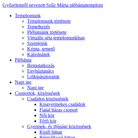
Győzelemről nevezett Szűz Mária plébániatemplom
Templomunk
Templomunk története
Temetkezés
Plébániánk története
Virtuális séta templomunkban
Szentjeink
Kripta, temető
Kápolnáink
Plébánia
Bemutatkozás
Egyháztanács
Lelkipásztoraink
Napi ige
Napi ige
Csoportok, közösségek
Családos közösségek
Kisgyermekes családok
Fiatal házas csoport
Női kör
Férfi kör
Gyermek- és ifjúsági közösségek
Kisifi hittan
Bérmálkozó hittan