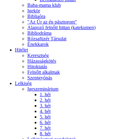
Baba-mama klub
Igekör
Bibliaóra
"Az Úr az én pásztorom"
Alapozó felnőtt hittan (katekumen)
Bibliodráma
Rózsafüzér Társulat
Énekkarok
Hitélet
Keresztség
Házasságkötés
Hitoktatás
Felnőtt alkalmak
Szentgyónás
Lelkiség
Igeszeminárium
1. hét
2. hét
3. hét
4. hét
5. hét
6. hét
7. hét
8. hét