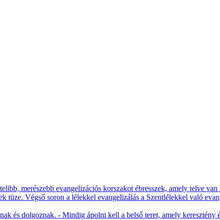
libb, merészebb evangelizációs korszakot ébresszek, amely telve van a
k tüze. Végső soron a lélekkel evangelizálás a Szentlélekkel való ev
nak és dolgoznak. - Mindig ápolni kell a belső teret, amely keresztény