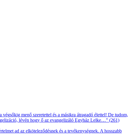
 végsőkig menő szeretettel és a másikra átragadó élettel! De tudom,
angelizáció, lévén hogy ő az evangelizáló Egyház Lelke…” (261)
 értelmet ad az elköteleződésnek és a tevékenységnek. A hosszabb