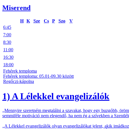
Miserend
H
K
Sze
Cs
P
Szo
V
6:45
7:00
8:30
11:00
16:30
18:00
Fehérek temploma
Fehérek temploma: 05.01-09.30 között
Regőczi-kápolna
1) A Lélekkel evangelizálók
„Mennyire szeretném megtalálni a szavakat, hogy egy buzgóbb, örömte
semmiféle motiváció nem elegendő, ha nem ég a szívekben a Szentléle
„A Lélekkel evangelizálók olyan evangelizálókat jelent, akik imádkoz