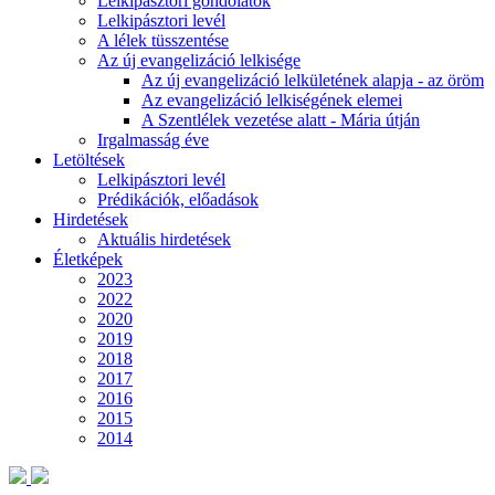
Lelkipásztori gondolatok
Lelkipásztori levél
A lélek tüsszentése
Az új evangelizáció lelkisége
Az új evangelizáció lelkületének alapja - az öröm
Az evangelizáció lelkiségének elemei
A Szentlélek vezetése alatt - Mária útján
Irgalmasság éve
Letöltések
Lelkipásztori levél
Prédikációk, előadások
Hirdetések
Aktuális hirdetések
Életképek
2023
2022
2020
2019
2018
2017
2016
2015
2014