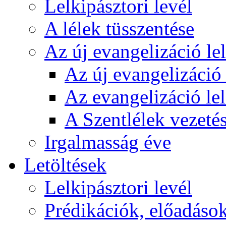
Lelkipásztori levél
A lélek tüsszentése
Az új evangelizáció le
Az új evangelizáció 
Az evangelizáció le
A Szentlélek vezetés
Irgalmasság éve
Letöltések
Lelkipásztori levél
Prédikációk, előadáso