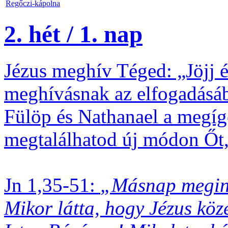
Regőczi-kápolna
2. hét / 1. nap
Jézus meghív Téged: „Jöjj 
meghívásnak az elfogadásáb
Fülöp és Nathanael a megígé
megtalálhatod új módon Őt,
Jn 1,35-51:
„Másnap megint 
Mikor látta, hogy Jézus köze