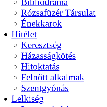
Bibliodráma
Rózsafüzér Társulat
Énekkarok
Hitélet
Keresztség
Házasságkötés
Hitoktatás
Felnőtt alkalmak
Szentgyónás
Lelkiség