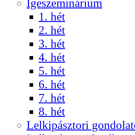
Igeszeminárium
1. hét
2. hét
3. hét
4. hét
5. hét
6. hét
7. hét
8. hét
Lelkipásztori gondola