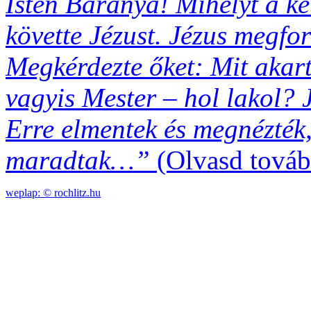
Isten Báránya! Mihelyt a két
követte Jézust. Jézus megfor
Megkérdezte őket: Mit akart
vagyis Mester – hol lakol? J
Erre elmentek és megnézték,
maradtak…”
(Olvasd tovább
weplap: ©
rochlitz.hu