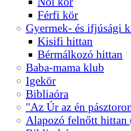
Női kör
Férfi kör
Gyermek- és ifjúsági 
Kisifi hittan
Bérmálkozó hittan
Baba-mama klub
Igekör
Bibliaóra
"Az Úr az én pásztoro
Alapozó felnőtt hittan