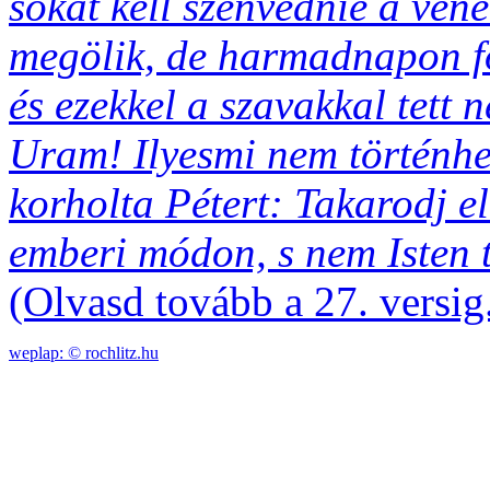
sokat kell szenvednie a véne
megölik, de harmadnapon fö
és ezekkel a szavakkal tett 
Uram! Ilyesmi nem történhet
korholta Pétert: Takarodj e
emberi módon, s nem Isten 
(Olvasd tovább a 27. versig
weplap: ©
rochlitz.hu