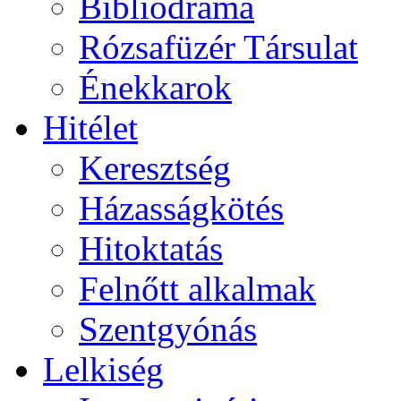
Bibliodráma
Rózsafüzér Társulat
Énekkarok
Hitélet
Keresztség
Házasságkötés
Hitoktatás
Felnőtt alkalmak
Szentgyónás
Lelkiség