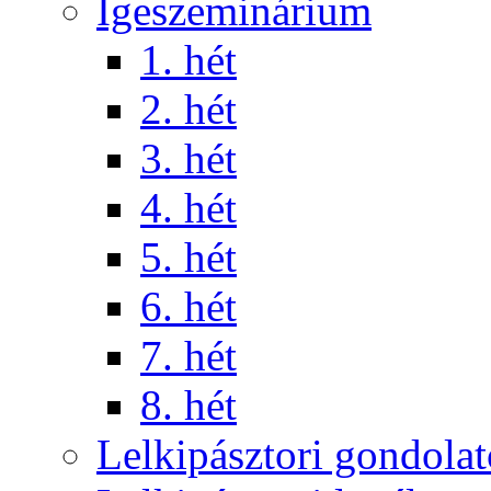
Igeszeminárium
1. hét
2. hét
3. hét
4. hét
5. hét
6. hét
7. hét
8. hét
Lelkipásztori gondola