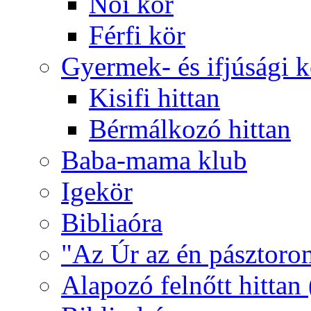
Női kör
Férfi kör
Gyermek- és ifjúsági 
Kisifi hittan
Bérmálkozó hittan
Baba-mama klub
Igekör
Bibliaóra
"Az Úr az én pásztoro
Alapozó felnőtt hittan