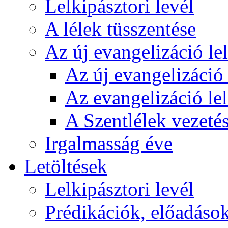
Lelkipásztori levél
A lélek tüsszentése
Az új evangelizáció le
Az új evangelizáció 
Az evangelizáció le
A Szentlélek vezetés
Irgalmasság éve
Letöltések
Lelkipásztori levél
Prédikációk, előadáso