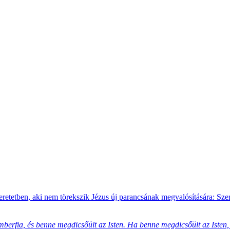
zeretetben, aki nem törekszik Jézus új parancsának megvalósítására: Sz
mberfia, és benne megdicsőült az Isten. Ha benne megdicsőült az Isten