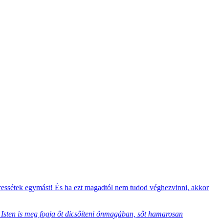
eressétek egymást! És ha ezt magadtól nem tudod véghezvinni, akkor
, Isten is meg fogja őt dicsőíteni önmagában, sőt hamarosan