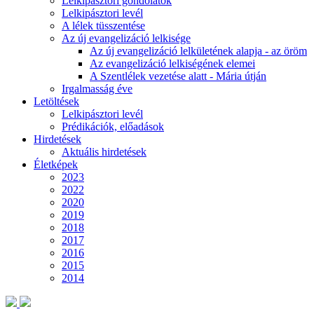
Lelkipásztori gondolatok
Lelkipásztori levél
A lélek tüsszentése
Az új evangelizáció lelkisége
Az új evangelizáció lelkületének alapja - az öröm
Az evangelizáció lelkiségének elemei
A Szentlélek vezetése alatt - Mária útján
Irgalmasság éve
Letöltések
Lelkipásztori levél
Prédikációk, előadások
Hirdetések
Aktuális hirdetések
Életképek
2023
2022
2020
2019
2018
2017
2016
2015
2014