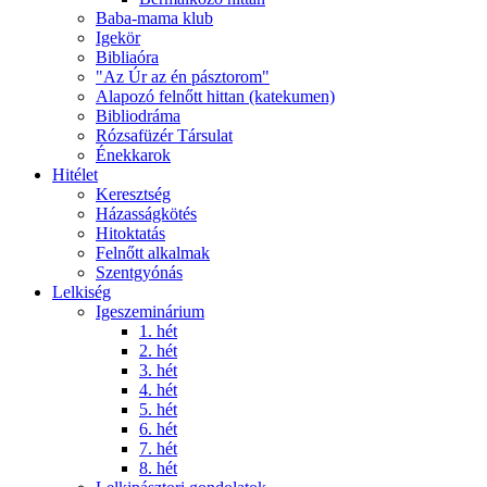
Baba-mama klub
Igekör
Bibliaóra
"Az Úr az én pásztorom"
Alapozó felnőtt hittan (katekumen)
Bibliodráma
Rózsafüzér Társulat
Énekkarok
Hitélet
Keresztség
Házasságkötés
Hitoktatás
Felnőtt alkalmak
Szentgyónás
Lelkiség
Igeszeminárium
1. hét
2. hét
3. hét
4. hét
5. hét
6. hét
7. hét
8. hét