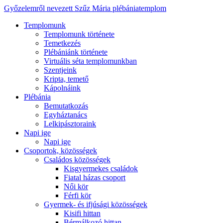
Győzelemről nevezett Szűz Mária plébániatemplom
Templomunk
Templomunk története
Temetkezés
Plébániánk története
Virtuális séta templomunkban
Szentjeink
Kripta, temető
Kápolnáink
Plébánia
Bemutatkozás
Egyháztanács
Lelkipásztoraink
Napi ige
Napi ige
Csoportok, közösségek
Családos közösségek
Kisgyermekes családok
Fiatal házas csoport
Női kör
Férfi kör
Gyermek- és ifjúsági közösségek
Kisifi hittan
Bérmálkozó hittan