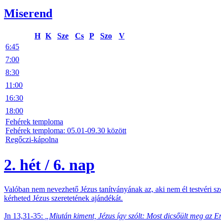
Miserend
H
K
Sze
Cs
P
Szo
V
6:45
7:00
8:30
11:00
16:30
18:00
Fehérek temploma
Fehérek temploma: 05.01-09.30 között
Regőczi-kápolna
2. hét / 6. nap
Valóban nem nevezhető Jézus tanítványának az, aki nem él testvéri s
kérheted Jézus szeretetének ajándékát.
Jn 13,31-35:
„Miután kiment, Jézus így szólt: Most dicsőült meg az E