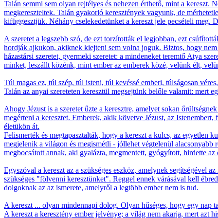
Talán semmi sem olyan rejtélyes és nehezen érthető, mint a kereszt.
megkereszteltek. Talán gyakorló keresztények vagyunk, de mérhetetle
kifüggesztjük. Néhány cselekedetünket a kereszt jele pecsételi meg. D
A szeretet a legszebb szó, de ezt torzították el legjobban, ezt csúfítot
hordják ajkukon, akiknek kiejteni sem volna joguk. Biztos, hogy nem mi
házastársi szeretet, gyermeki szeretet: a mindeneket teremtő Atya szer
minket, leszállt közénk, mint ember az emberek közé, velünk élt, ve
Túl magas ez, túl szép, túl isteni, túl kevéssé emberi, túlságosan vé
Talán az anyai szereteten keresztül megsejtünk belőle valamit: mert 
Ahogy Jézust is a szeretet űzte a keresztre, amelyet sokan őrültségne
megérteni a keresztet. Emberek, akik követve Jézust, az Istenembert, f
életükön át.
Felismerték és megtapasztalták, hogy a kereszt a kulcs, az egyetlen ku
megjelenik a világon és megismétli - jóllehet végtelenül alacsonyabb 
megbocsátott annak, aki gyalázta, megmentett, gyógyított, hirdette az é
Egyszóval a kereszt az a szükséges eszköz, amelynek segítségével az i
szükséges "fölvenni keresztünket". Reggel ennek várásával kell ébred
dolgoknak az az ismerete, amelyről a legtöbb ember nem is tud.
A kereszt ... olyan mindennapi dolog. Olyan hűséges, hogy egy nap ta
A kereszt a keresztény ember jelvénye; a világ nem akarja, mert azt hi