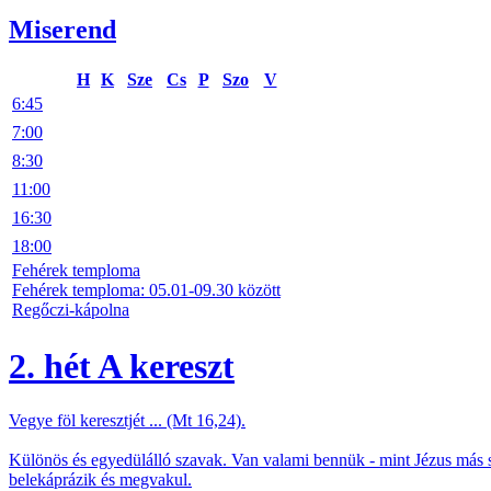
Miserend
H
K
Sze
Cs
P
Szo
V
6:45
7:00
8:30
11:00
16:30
18:00
Fehérek temploma
Fehérek temploma: 05.01-09.30 között
Regőczi-kápolna
2. hét A kereszt
Vegye föl keresztjét ... (Mt 16,24).
Különös és egyedülálló szavak. Van valami bennük - mint Jézus más s
belekáprázik és megvakul.