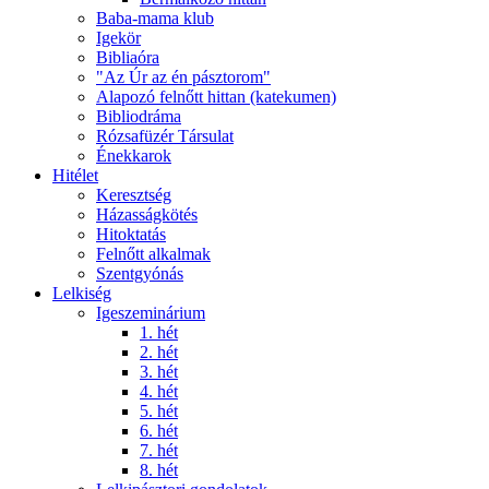
Baba-mama klub
Igekör
Bibliaóra
"Az Úr az én pásztorom"
Alapozó felnőtt hittan (katekumen)
Bibliodráma
Rózsafüzér Társulat
Énekkarok
Hitélet
Keresztség
Házasságkötés
Hitoktatás
Felnőtt alkalmak
Szentgyónás
Lelkiség
Igeszeminárium
1. hét
2. hét
3. hét
4. hét
5. hét
6. hét
7. hét
8. hét