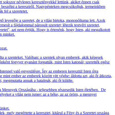
t sokszor névleges keresztényekké lettünk, akiket éppen csak
k beszélni a keresztről. Nagypénteken megcsókoljuk, termeinkben
 fel a szeretetet.
tető levegője a szeretet, de a világ birtoka, monopóliuma lett. Azok
sít a fájdalommal párosult szeretet; létezik testvéri szeretet,
retet", azt nem értjük. Hogy is értenénk, hogy Isten, aki megalkotott
n minket.
ozat.
álta a szenteket. Valóban: a szentek olyan emberek, akik képesek
őnként fegyver gyanánt forgatták, mint Isten katonái; szerették egész
Istennel való egyesülésre. Így az emberen keresztül Isten újra
mint ember az emberek között vitt végbe: áldotta azt, aki őt átkozta,
at, megmutatta annak a hatalmát, aki őt küldte.
l a Mennyek Országába - teljesebben részesedik Isten életében. De
elyeket a világ nem ismer: az a béke, az az öröm, a mennyei
ünket.
k, mely megértette a keresztet, kitárul a Fény és a Szeretet országa