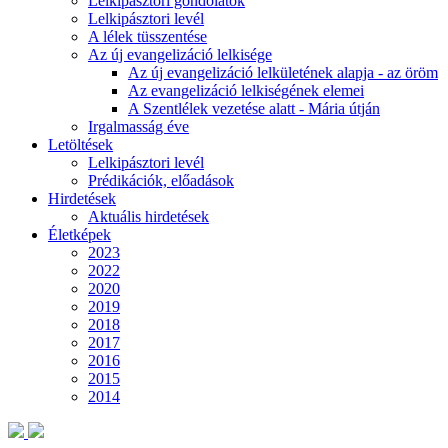
Lelkipásztori gondolatok
Lelkipásztori levél
A lélek tüsszentése
Az új evangelizáció lelkisége
Az új evangelizáció lelkületének alapja - az öröm
Az evangelizáció lelkiségének elemei
A Szentlélek vezetése alatt - Mária útján
Irgalmasság éve
Letöltések
Lelkipásztori levél
Prédikációk, előadások
Hirdetések
Aktuális hirdetések
Életképek
2023
2022
2020
2019
2018
2017
2016
2015
2014