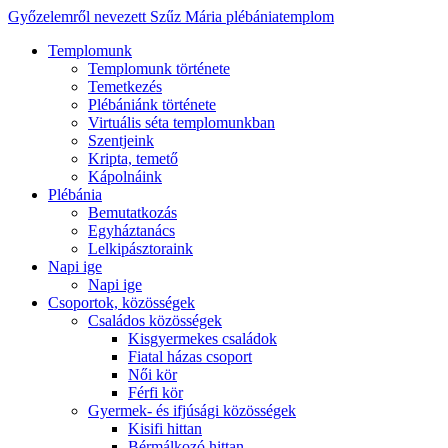
Győzelemről nevezett Szűz Mária plébániatemplom
Templomunk
Templomunk története
Temetkezés
Plébániánk története
Virtuális séta templomunkban
Szentjeink
Kripta, temető
Kápolnáink
Plébánia
Bemutatkozás
Egyháztanács
Lelkipásztoraink
Napi ige
Napi ige
Csoportok, közösségek
Családos közösségek
Kisgyermekes családok
Fiatal házas csoport
Női kör
Férfi kör
Gyermek- és ifjúsági közösségek
Kisifi hittan
Bérmálkozó hittan