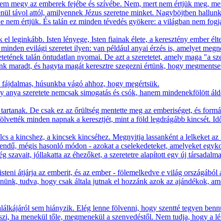
 Nem megy az emberek fejébe és szívébe. Nem, mert nem értjük meg, mer
nül távol attól, amilyennek Jézus szeretne minket. Nagyböjtben hallun
e nem értjük. És talán ez minden tévedés gyökere: a világban nem fogják
ták el leginkább. Isten lényege, Isten fiainak élete, a keresztény ember él
nden evilági szeretet ilyen: van például anyai érzés is, amelyet megneme
etetének talán öntudatlan nyomai. De azt a szeretetet, amely maga "a sze
lünk maradt, és hagyta magát keresztre szegezni értünk, hogy megmentse
res, fájdalmas, húsunkba vágó ahhoz, hogy megértsük.
egy anya szeretete nemcsak simogatás és csók, hanem mindenekfölött áld
k tartanak. De csak ez az őrültség mentette meg az emberiséget, és form
ölvették minden napnak a keresztjét, mint a föld legdrágább kincsét. Id
lcs a kincshez, a kincsek kincséhez. Megnyitja lassanként a lelkeket az 
rendű, mégis hasonló módon - azokat a cselekedeteket, amelyeket egykor 
g szavait, jóllakatta az éhezőket, a szeretetre alapított egy új társadalm
steni átjárja az emberit, és az ember - fölemelkedve e világ országábó
nünk, tudva, hogy csak általa jutnak el hozzánk azok az ajándékok, am
lálkájáról sem hiányzik. Elég lenne fölvenni, hogy szentté tegyen benn
szi, ha menekül tőle, megmenekül a szenvedéstől. Nem tudja, hogy a léle