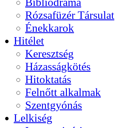
Bibliodráma
Rózsafüzér Társulat
Énekkarok
Hitélet
Keresztség
Házasságkötés
Hitoktatás
Felnőtt alkalmak
Szentgyónás
Lelkiség