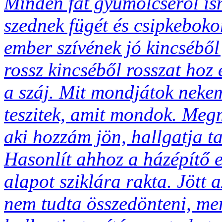
Minden fát gyümölcséről i
szednek fügét és csipkebokor
ember szívének jó kincséből 
rossz kincséből rosszat hoz 
a száj. Mit mondjátok nek
teszitek, amit mondok. Meg
aki hozzám jön, hallgatja ta
Hasonlít ahhoz a házépítő e
alapot sziklára rakta. Jött 
nem tudta összedönteni, mert