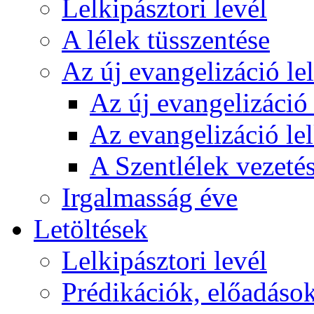
Lelkipásztori levél
A lélek tüsszentése
Az új evangelizáció le
Az új evangelizáció 
Az evangelizáció le
A Szentlélek vezetés
Irgalmasság éve
Letöltések
Lelkipásztori levél
Prédikációk, előadáso