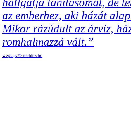
hallgatja tanításomat, de te
az emberhez, aki házát alap 
Mikor rázúdult az árvíz, há
romhalmazzá vált.”
weplap: ©
rochlitz.hu