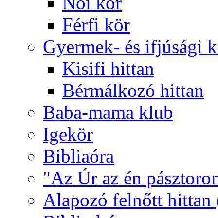
Női kör
Férfi kör
Gyermek- és ifjúsági 
Kisifi hittan
Bérmálkozó hittan
Baba-mama klub
Igekör
Bibliaóra
"Az Úr az én pásztoro
Alapozó felnőtt hittan