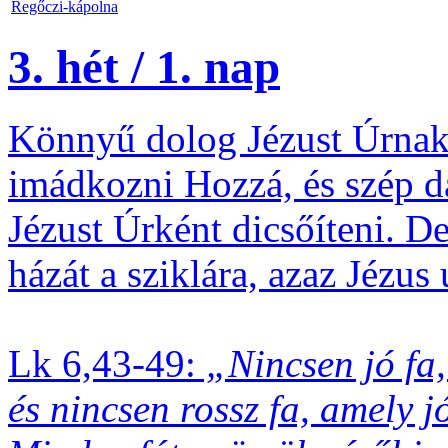
Regőczi-kápolna
3. hét / 1. nap
Könnyű dolog Jézust Úrnak 
imádkozni Hozzá, és szép d
Jézust Úrként dicsőíteni. D
házát a sziklára, azaz Jézus
Lk 6,43-49:
„Nincsen jó fa,
és nincsen rossz fa, amely 