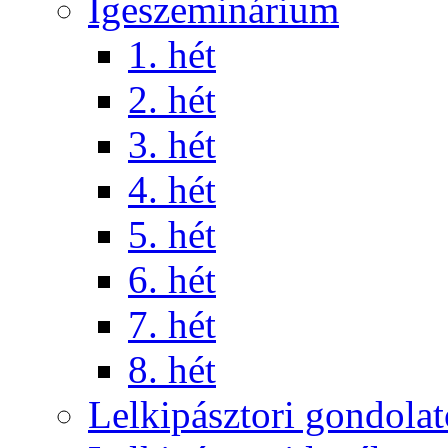
Igeszeminárium
1. hét
2. hét
3. hét
4. hét
5. hét
6. hét
7. hét
8. hét
Lelkipásztori gondola