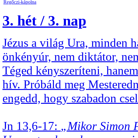
Regőczi-kápolna
3. hét / 3. nap
Jézus a világ Ura, minden 
önkényúr, nem diktátor, ne
Téged kényszeríteni, hanem 
hív. Próbáld meg Mesteredn
engedd, hogy szabadon csel
Jn 13,6-17:
„Mikor Simon Pé