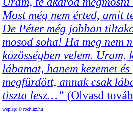
Uram, te akarod megmosni a
Most még nem érted, amit t
De Péter még jobban tiltak
mosod soha! Ha meg nem mos
közösségben velem. Uram, ki
lábamat, hanem kezemet és fe
megfürdött, annak csak láb
tiszta lesz…”
(Olvasd tovább
weplap: ©
rochlitz.hu