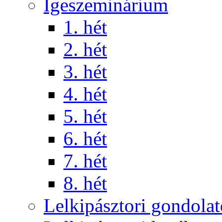
Igeszeminárium
1. hét
2. hét
3. hét
4. hét
5. hét
6. hét
7. hét
8. hét
Lelkipásztori gondola