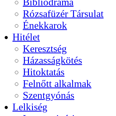
Bibliodráma
Rózsafüzér Társulat
Énekkarok
Hitélet
Keresztség
Házasságkötés
Hitoktatás
Felnőtt alkalmak
Szentgyónás
Lelkiség