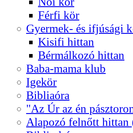
Női kör
Férfi kör
Gyermek- és ifjúsági 
Kisifi hittan
Bérmálkozó hittan
Baba-mama klub
Igekör
Bibliaóra
"Az Úr az én pásztoro
Alapozó felnőtt hittan