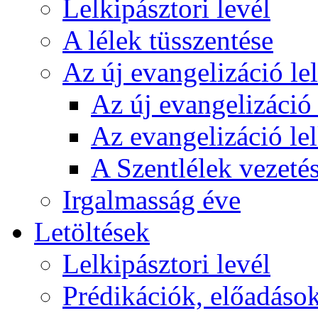
Lelkipásztori levél
A lélek tüsszentése
Az új evangelizáció le
Az új evangelizáció 
Az evangelizáció le
A Szentlélek vezetés
Irgalmasság éve
Letöltések
Lelkipásztori levél
Prédikációk, előadáso