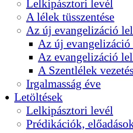
Lelkipásztori levél
A lélek tüsszentése
Az új evangelizáció le
Az új evangelizáció 
Az evangelizáció le
A Szentlélek vezetés
Irgalmasság éve
Letöltések
Lelkipásztori levél
Prédikációk, előadáso