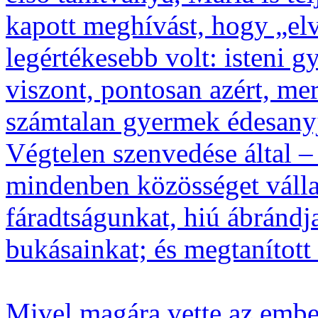
kapott meghívást, hogy „elv
legértékesebb volt: isteni 
viszont, pontosan azért, mert
számtalan gyermek édesanyja
Végtelen szenvedése által –
mindenben közösséget válla
fáradtságunkat, hiú ábrándj
bukásainkat; és megtanított 
Mivel magára vette az embe