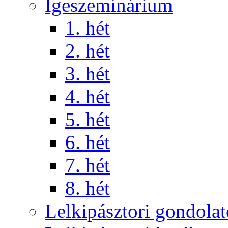
Igeszeminárium
1. hét
2. hét
3. hét
4. hét
5. hét
6. hét
7. hét
8. hét
Lelkipásztori gondola