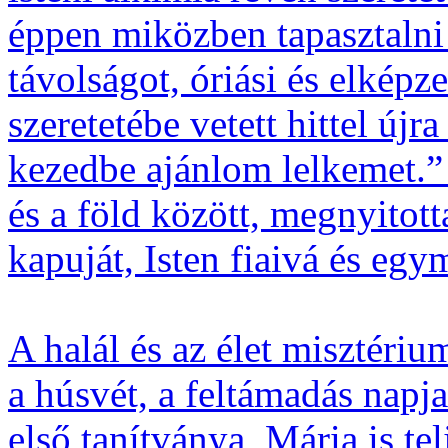
éppen miközben tapasztalni 
távolságot, óriási és elképze
szeretetébe vetett hittel új
kezedbe ajánlom lelkemet.” 
és a föld között, megnyito
kapuját, Isten fiaivá és egy
A halál és az élet misztéri
a húsvét, a feltámadás napja
első tanítványa, Mária is tel