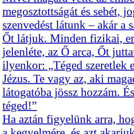
megosztottságát és sebét, j
szenvedést látunk – akár a s
Őt látjuk. Minden fizikai, e
jelenléte, az Ő arca, Őt jut
ilyenkor: „Téged szeretlek 
Jézus. Te vagy az, aki maga
látogatóba jössz hozzám. És 
téged!”
Ha aztán figyelünk arra, ho
a kegyelmére, és azt akarjuk