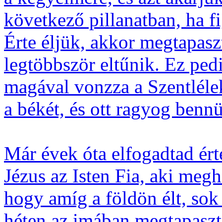
következő pillanatban, ha f
Érte éljük, akkor megtapasz
legtöbbször eltűnik. Ez pedi
magával vonzza a Szentlélek
a békét, és ott ragyog benn
Már évek óta elfogadtad ért
Jézus az Isten Fia, aki megh
hogy amíg a földön élt, sok
héten az imában megtapaszta