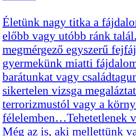
Életünk nagy titka a fájdal
előbb vagy utóbb ránk talá
megmérgező egyszerű fejfájá
gyermekünk miatti fájdalo
barátunkat vagy családtagun
sikertelen vizsga megalázta
terrorizmustól vagy a körny
félelemben…Tehetetlenek v
Még az is, aki mellettünk v