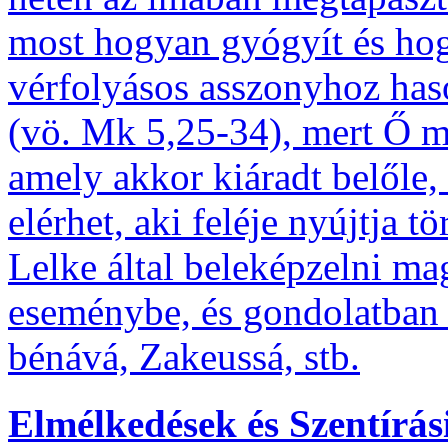
most hogyan gyógyít és ho
vérfolyásos asszonyhoz has
(vö. Mk 5,25-34), mert Ő ma 
amely akkor kiáradt belőle,
elérhet, aki feléje nyújtja 
Lelke által beleképzelni ma
eseménybe, és gondolatban 
bénává, Zakeussá, stb.
Elmélkedések és Szentírás