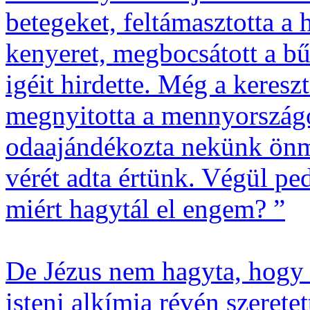
betegeket, feltámasztotta a 
kenyeret, megbocsátott a bű
igéit hirdette. Még a keresz
megnyitotta a mennyországo
odaajándékozta nekünk önmag
vérét adta értünk. Végül ped
miért hagytál el engem? ”
De Jézus nem hagyta, hogy 
isteni alkímia révén szeretet