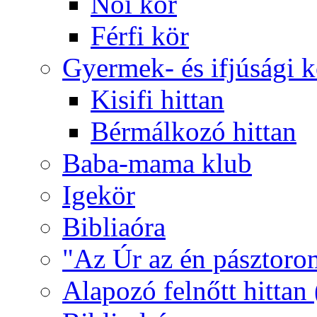
Női kör
Férfi kör
Gyermek- és ifjúsági 
Kisifi hittan
Bérmálkozó hittan
Baba-mama klub
Igekör
Bibliaóra
"Az Úr az én pásztoro
Alapozó felnőtt hittan