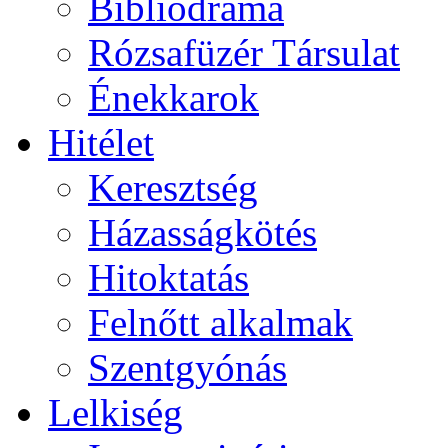
Bibliodráma
Rózsafüzér Társulat
Énekkarok
Hitélet
Keresztség
Házasságkötés
Hitoktatás
Felnőtt alkalmak
Szentgyónás
Lelkiség