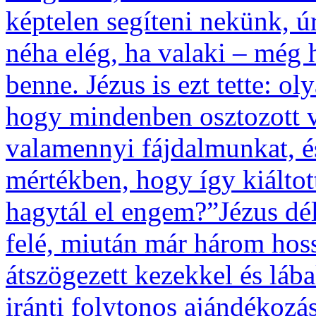
képtelen segíteni nekünk, ú
néha elég, ha valaki – még 
benne. Jézus is ezt tette: o
hogy mindenben osztozott v
valamennyi fájdalmunkat, é
mértékben, hogy így kiáltot
hagytál el engem?”Jézus dél
felé, miután már három hoss
átszögezett kezekkel és láb
iránti folytonos ajándékozá