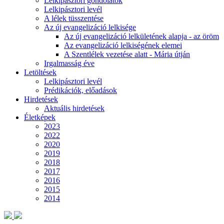
Lelkipásztori gondolatok
Lelkipásztori levél
A lélek tüsszentése
Az új evangelizáció lelkisége
Az új evangelizáció lelkületének alapja - az öröm
Az evangelizáció lelkiségének elemei
A Szentlélek vezetése alatt - Mária útján
Irgalmasság éve
Letöltések
Lelkipásztori levél
Prédikációk, előadások
Hirdetések
Aktuális hirdetések
Életképek
2023
2022
2020
2019
2018
2017
2016
2015
2014