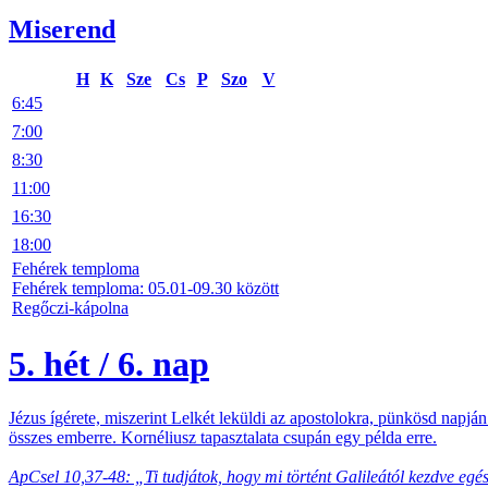
Miserend
H
K
Sze
Cs
P
Szo
V
6:45
7:00
8:30
11:00
16:30
18:00
Fehérek temploma
Fehérek temploma: 05.01-09.30 között
Regőczi-kápolna
5. hét / 6. nap
Jézus ígérete, miszerint Lelkét leküldi az apostolokra, pünkösd napjá
összes emberre. Kornéliusz tapasztalata csupán egy példa erre.
ApCsel 10,37-48: „Ti tudjátok, hogy mi történt Galileától kezdve egész