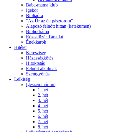
Baba-mama klub
Igekör
Bibliaóra
"Az Úr az én pásztorom"
Alapozó felnőtt hittan (katekumen)
Bibliodráma
Rózsafüzér Társulat
Énekkarok
Hitélet
Keresztség
Házasságkötés
Hitoktatás
Felnőtt alkalmak
Szentgyónás
Lelkiség
Igeszeminárium
1. hét
2. hét
3. hét
4. hét
5. hét
6. hét
7. hét
8. hét