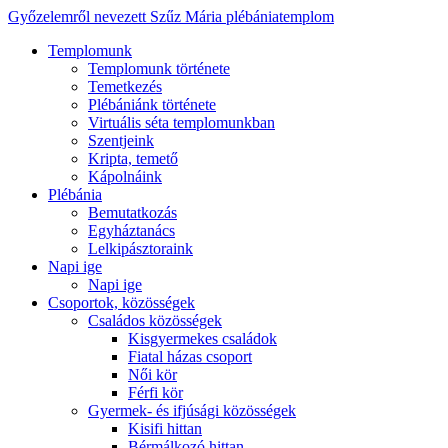
Győzelemről nevezett Szűz Mária plébániatemplom
Templomunk
Templomunk története
Temetkezés
Plébániánk története
Virtuális séta templomunkban
Szentjeink
Kripta, temető
Kápolnáink
Plébánia
Bemutatkozás
Egyháztanács
Lelkipásztoraink
Napi ige
Napi ige
Csoportok, közösségek
Családos közösségek
Kisgyermekes családok
Fiatal házas csoport
Női kör
Férfi kör
Gyermek- és ifjúsági közösségek
Kisifi hittan
Bérmálkozó hittan