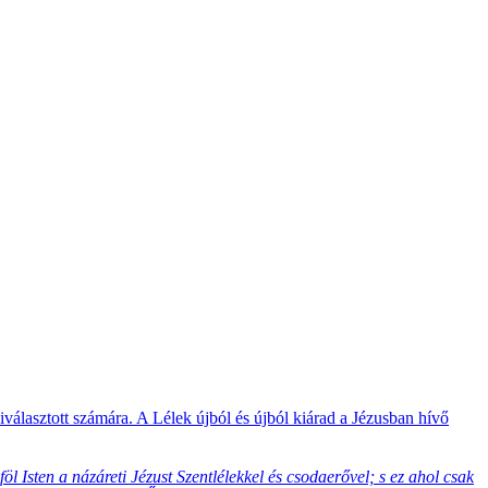
választott számára. A Lélek újból és újból kiárad a Jézusban hívő
öl Isten a názáreti Jézust Szentlélekkel és csodaerővel; s ez ahol csak