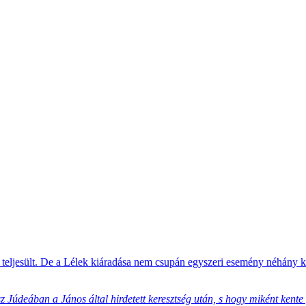
n teljesült. De a Lélek kiáradása nem csupán egyszeri esemény néhány ki
 Júdeában a János által hirdetett keresztség után, s hogy miként kente f