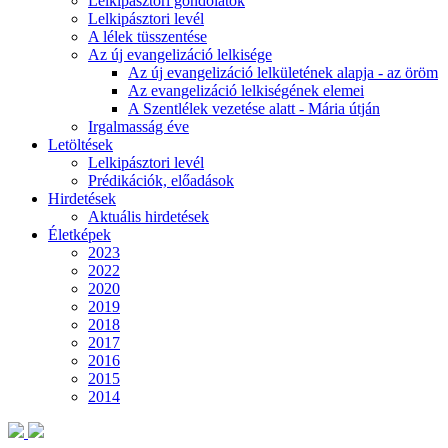
Lelkipásztori gondolatok
Lelkipásztori levél
A lélek tüsszentése
Az új evangelizáció lelkisége
Az új evangelizáció lelkületének alapja - az öröm
Az evangelizáció lelkiségének elemei
A Szentlélek vezetése alatt - Mária útján
Irgalmasság éve
Letöltések
Lelkipásztori levél
Prédikációk, előadások
Hirdetések
Aktuális hirdetések
Életképek
2023
2022
2020
2019
2018
2017
2016
2015
2014