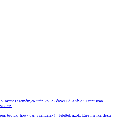
ső pünkösdi események után kb. 25 évvel Pál a távoli Efezusban
z erre.
 sem tudtuk, hogy van Szentlélek! – felelték azok. Erre megkérdezte: