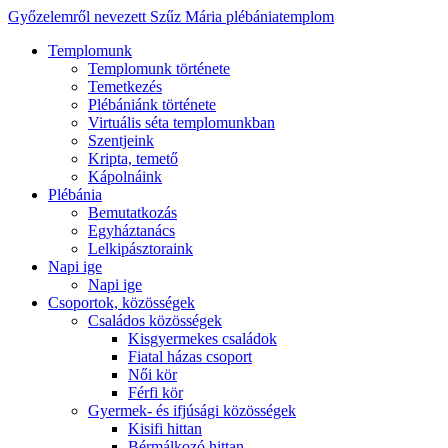
Győzelemről nevezett Szűz Mária plébániatemplom
Templomunk
Templomunk története
Temetkezés
Plébániánk története
Virtuális séta templomunkban
Szentjeink
Kripta, temető
Kápolnáink
Plébánia
Bemutatkozás
Egyháztanács
Lelkipásztoraink
Napi ige
Napi ige
Csoportok, közösségek
Családos közösségek
Kisgyermekes családok
Fiatal házas csoport
Női kör
Férfi kör
Gyermek- és ifjúsági közösségek
Kisifi hittan
Bérmálkozó hittan