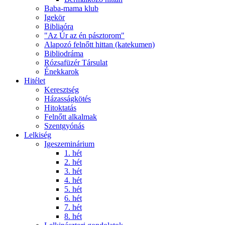
Baba-mama klub
Igekör
Bibliaóra
"Az Úr az én pásztorom"
Alapozó felnőtt hittan (katekumen)
Bibliodráma
Rózsafüzér Társulat
Énekkarok
Hitélet
Keresztség
Házasságkötés
Hitoktatás
Felnőtt alkalmak
Szentgyónás
Lelkiség
Igeszeminárium
1. hét
2. hét
3. hét
4. hét
5. hét
6. hét
7. hét
8. hét