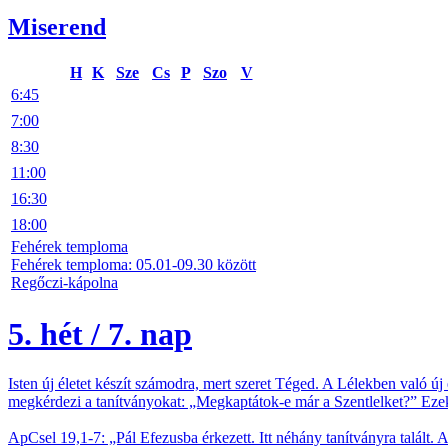
Miserend
H
K
Sze
Cs
P
Szo
V
6:45
7:00
8:30
11:00
16:30
18:00
Fehérek temploma
Fehérek temploma: 05.01-09.30 között
Regőczi-kápolna
5. hét / 7. nap
Isten új életet készít számodra, mert szeret Téged. A Lélekben való ú
megkérdezi a tanítványokat: „Megkaptátok-e már a Szentlelket?” Ezekn
ApCsel 19,1-7: „Pál Efezusba érkezett. Itt néhány tanítványra talált.