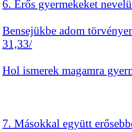
6. Erős gyermekeket nevel
Bensejükbe adom törvényeme
31,33/
Hol ismerek magamra gyer
7. Másokkal együtt erőseb