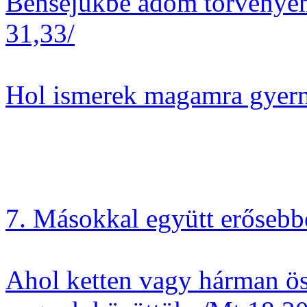
Bensejükbe adom törvényeme
31,33/
Hol ismerek magamra gyer
7. Másokkal együtt erőseb
Ahol ketten vagy hárman ös