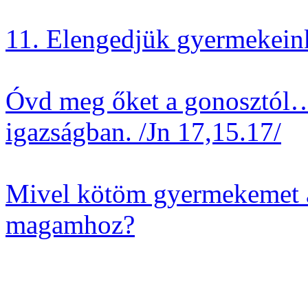
11. Elengedjük gyermekein
Óvd meg őket a gonosztól…
igazságban. /Jn 17,15.17/
Mivel kötöm gyermekemet a
magamhoz?