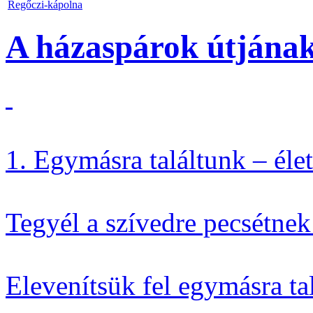
Regőczi-kápolna
A házaspárok útjának
1. Egymásra találtunk – éle
Tegyél a szívedre pecsétne
Elevenítsük fel egymásra ta