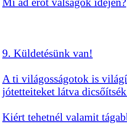
Mi ad erőt válságok idején?
9. Küldetésünk van!
A ti világosságotok is vilá
jótetteiteket látva dicsőíts
Kiért tehetnél valamit tága