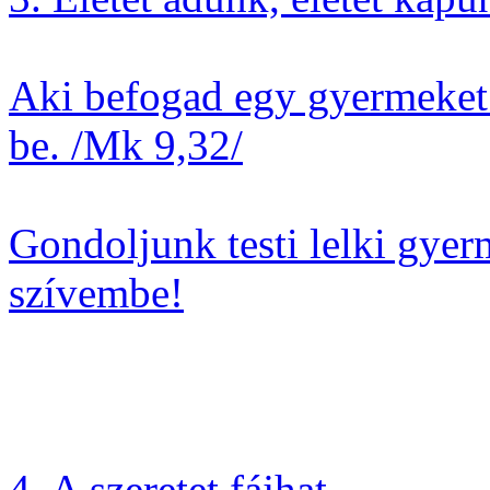
Aki befogad egy gyermeket
be. /Mk 9,32/
Gondoljunk testi lelki gye
szívembe!
4. A szeretet fájhat