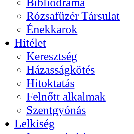
Bibliodráma
Rózsafüzér Társulat
Énekkarok
Hitélet
Keresztség
Házasságkötés
Hitoktatás
Felnőtt alkalmak
Szentgyónás
Lelkiség