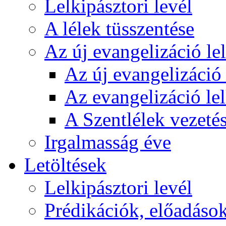
Lelkipásztori levél
A lélek tüsszentése
Az új evangelizáció le
Az új evangelizáció 
Az evangelizáció le
A Szentlélek vezetés
Irgalmasság éve
Letöltések
Lelkipásztori levél
Prédikációk, előadáso