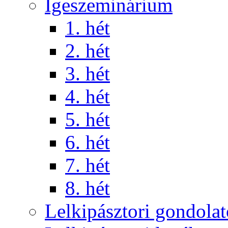
Igeszeminárium
1. hét
2. hét
3. hét
4. hét
5. hét
6. hét
7. hét
8. hét
Lelkipásztori gondola