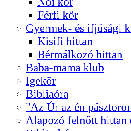
Női kör
Férfi kör
Gyermek- és ifjúsági 
Kisifi hittan
Bérmálkozó hittan
Baba-mama klub
Igekör
Bibliaóra
"Az Úr az én pásztoro
Alapozó felnőtt hittan