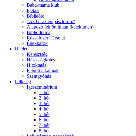
Baba-mama klub
Igekör
Bibliaóra
"Az Úr az én pásztorom"
Alapozó felnőtt hittan (katekumen)
Bibliodráma
Rózsafüzér Társulat
Énekkarok
Hitélet
Keresztség
Házasságkötés
Hitoktatás
Felnőtt alkalmak
Szentgyónás
Lelkiség
Igeszeminárium
1. hét
2. hét
3. hét
4. hét
5. hét
6. hét
7. hét
8. hét