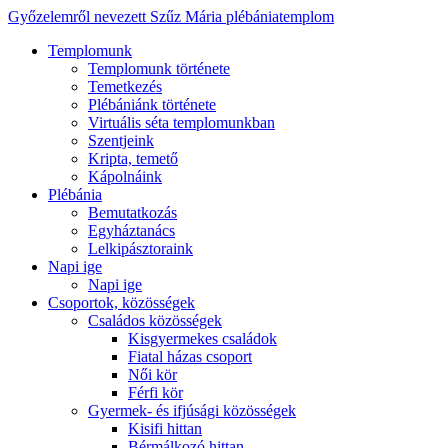
Győzelemről nevezett Szűz Mária plébániatemplom
Templomunk
Templomunk története
Temetkezés
Plébániánk története
Virtuális séta templomunkban
Szentjeink
Kripta, temető
Kápolnáink
Plébánia
Bemutatkozás
Egyháztanács
Lelkipásztoraink
Napi ige
Napi ige
Csoportok, közösségek
Családos közösségek
Kisgyermekes családok
Fiatal házas csoport
Női kör
Férfi kör
Gyermek- és ifjúsági közösségek
Kisifi hittan
Bérmálkozó hittan