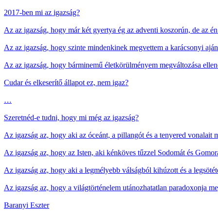
2017-ben mi az igazság?
Az az igazság, hogy már két gyertya ég az adventi koszorún, de az é
Az az igazság, hogy szinte mindenkinek megvettem a karácsonyi aján
Az az igazság, hogy bárminemű életkörülményem megváltozása ellenére
Cudar és elkeserítő állapot ez, nem igaz?
…
Szeretnéd-e tudni, hogy mi még az igazság?
Az igazság az, hogy aki az óceánt, a pillangót és a tenyered vonalait me
Az igazság az, hogy az Isten, aki kénköves tűzzel Sodomát és Gomorát 
Az igazság az, hogy aki a legmélyebb válságból kihúzott és a legsötéte
Az igazság az, hogy a világtörténelem utánozhatatlan paradoxonja meg
Baranyi Eszter