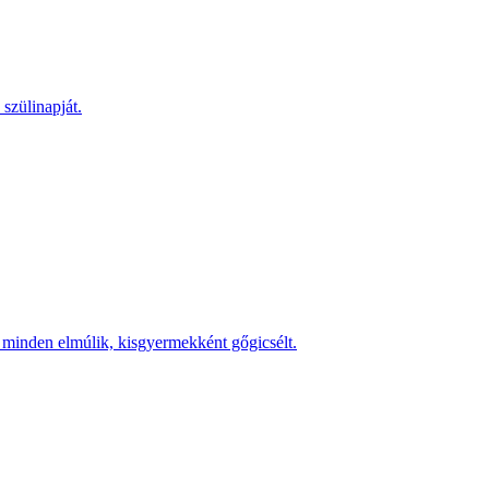
szülinapját.
s minden elmúlik, kisgyermekként gőgicsélt.