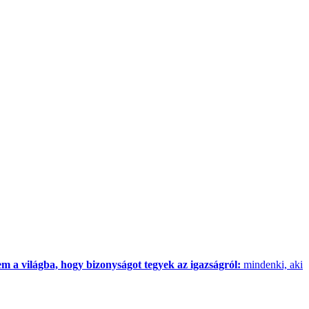
tem a világba, hogy bizonyságot tegyek az igazságról:
mindenki, aki