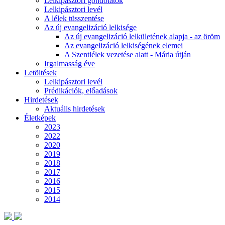
Lelkipásztori gondolatok
Lelkipásztori levél
A lélek tüsszentése
Az új evangelizáció lelkisége
Az új evangelizáció lelkületének alapja - az öröm
Az evangelizáció lelkiségének elemei
A Szentlélek vezetése alatt - Mária útján
Irgalmasság éve
Letöltések
Lelkipásztori levél
Prédikációk, előadások
Hirdetések
Aktuális hirdetések
Életképek
2023
2022
2020
2019
2018
2017
2016
2015
2014