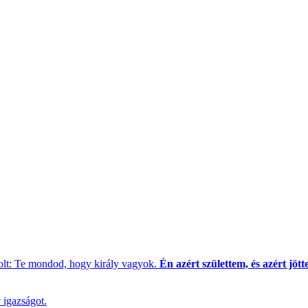
zolt: Te mondod, hogy király vagyok.
Én azért születtem, és azért jöt
 igazságot.