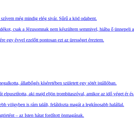
n szívem még mindig elég sivár. Sűrű a köd odabent.
dékot, csak a Jézusomnak nem készültem semmivel, hiába ő ünnepeli a 
 egy évvel ezelőtt pontosan ezt az ürességet éreztem.
galkotta, állatbőgés kíséretében született egy sötét istállóban.
elpusztította, aki majd eljön trombitaszóval, amikor az idő véget ér é
bb völgyben is rám talált, feláldozta magát a legkínosabb halállal.
történt – az Isten hátat fordított önmagának.