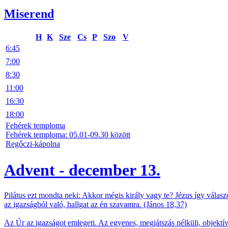
Miserend
H
K
Sze
Cs
P
Szo
V
6:45
7:00
8:30
11:00
16:30
18:00
Fehérek temploma
Fehérek temploma: 05.01-09.30 között
Regőczi-kápolna
Advent - december 13.
Pilátus ezt mondta neki: Akkor mégis király vagy te? Jézus így válas
az igazságból való, hallgat az én szavamra. (János 18,37)
Az Úr az igazságot emlegeti. Az egyenes, megjátszás nélküli, objektív