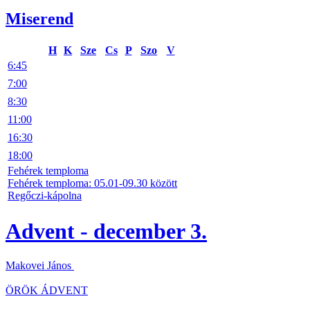
Miserend
H
K
Sze
Cs
P
Szo
V
6:45
7:00
8:30
11:00
16:30
18:00
Fehérek temploma
Fehérek temploma: 05.01-09.30 között
Regőczi-kápolna
Advent - december 3.
Makovei János
ÖRÖK ÁDVENT