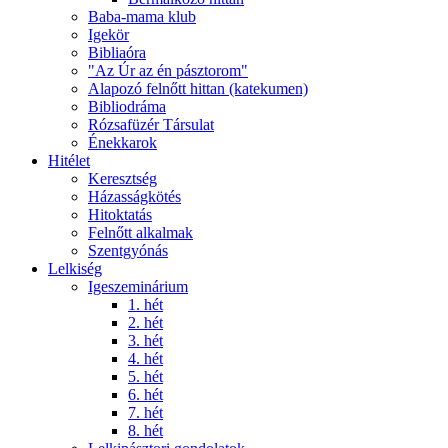
Baba-mama klub
Igekör
Bibliaóra
"Az Úr az én pásztorom"
Alapozó felnőtt hittan (katekumen)
Bibliodráma
Rózsafüzér Társulat
Énekkarok
Hitélet
Keresztség
Házasságkötés
Hitoktatás
Felnőtt alkalmak
Szentgyónás
Lelkiség
Igeszeminárium
1. hét
2. hét
3. hét
4. hét
5. hét
6. hét
7. hét
8. hét