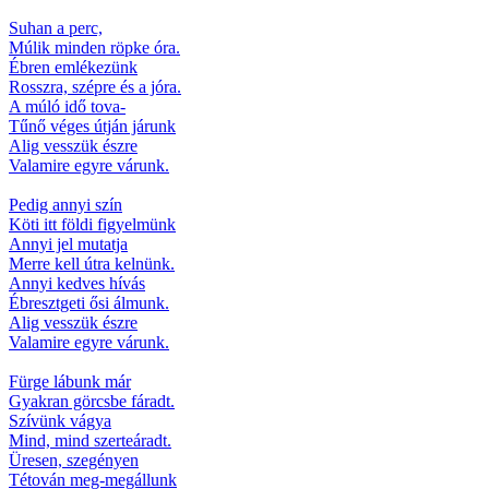
Suhan a perc,
Múlik minden röpke óra.
Ébren emlékezünk
Rosszra, szépre és a jóra.
A múló idő tova-
Tűnő véges útján járunk
Alig vesszük észre
Valamire egyre várunk.
Pedig annyi szín
Köti itt földi figyelmünk
Annyi jel mutatja
Merre kell útra kelnünk.
Annyi kedves hívás
Ébresztgeti ősi álmunk.
Alig vesszük észre
Valamire egyre várunk.
Fürge lábunk már
Gyakran görcsbe fáradt.
Szívünk vágya
Mind, mind szerteáradt.
Üresen, szegényen
Tétován meg-megállunk