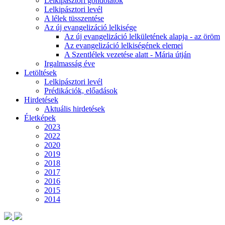
Lelkipásztori gondolatok
Lelkipásztori levél
A lélek tüsszentése
Az új evangelizáció lelkisége
Az új evangelizáció lelkületének alapja - az öröm
Az evangelizáció lelkiségének elemei
A Szentlélek vezetése alatt - Mária útján
Irgalmasság éve
Letöltések
Lelkipásztori levél
Prédikációk, előadások
Hirdetések
Aktuális hirdetések
Életképek
2023
2022
2020
2019
2018
2017
2016
2015
2014