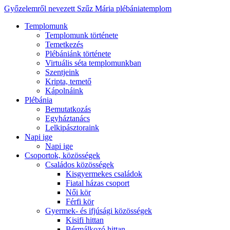
Győzelemről nevezett Szűz Mária plébániatemplom
Templomunk
Templomunk története
Temetkezés
Plébániánk története
Virtuális séta templomunkban
Szentjeink
Kripta, temető
Kápolnáink
Plébánia
Bemutatkozás
Egyháztanács
Lelkipásztoraink
Napi ige
Napi ige
Csoportok, közösségek
Családos közösségek
Kisgyermekes családok
Fiatal házas csoport
Női kör
Férfi kör
Gyermek- és ifjúsági közösségek
Kisifi hittan
Bérmálkozó hittan