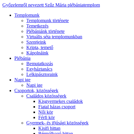
Győzelemről nevezett Szűz Mária plébániatemplom
Templomunk
Templomunk története
Temetkezés
Plébániánk története
Virtuális séta templomunkban
Szentjeink
Kripta, temető
Kápolnáink
Plébánia
Bemutatkozás
Egyháztanács
Lelkipásztoraink
Napi ige
Napi ige
Csoportok, közösségek
Családos közösségek
Kisgyermekes családok
Fiatal házas csoport
Női kör
Férfi kör
Gyermek- és ifjúsági közösségek
Kisifi hittan
Bérmálkozó hittan