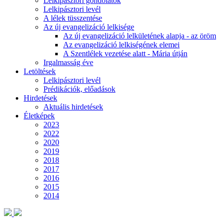
Lelkipásztori gondolatok
Lelkipásztori levél
A lélek tüsszentése
Az új evangelizáció lelkisége
Az új evangelizáció lelkületének alapja - az öröm
Az evangelizáció lelkiségének elemei
A Szentlélek vezetése alatt - Mária útján
Irgalmasság éve
Letöltések
Lelkipásztori levél
Prédikációk, előadások
Hirdetések
Aktuális hirdetések
Életképek
2023
2022
2020
2019
2018
2017
2016
2015
2014