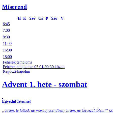
Miserend
H
K
Sze
Cs
P
Szo
V
6:45
7:00
8:30
11:00
16:30
18:00
Fehérek temploma
Fehérek temploma: 05.01-09.30 között
Regőczi-kápolna
Advent 1. hete - szombat
Egyedül Istennel
„Uram, te láttad; ne maradj csendben, Uram, ne távozzál tőlem!” (Zs