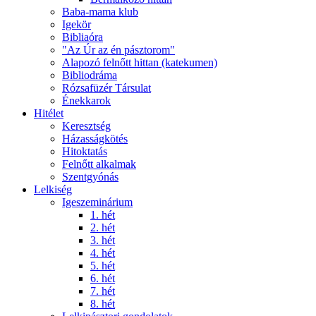
Baba-mama klub
Igekör
Bibliaóra
"Az Úr az én pásztorom"
Alapozó felnőtt hittan (katekumen)
Bibliodráma
Rózsafüzér Társulat
Énekkarok
Hitélet
Keresztség
Házasságkötés
Hitoktatás
Felnőtt alkalmak
Szentgyónás
Lelkiség
Igeszeminárium
1. hét
2. hét
3. hét
4. hét
5. hét
6. hét
7. hét
8. hét