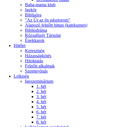
Baba-mama klub
Igekör
Bibliaóra
"Az Úr az én pásztorom"
Alapozó felnőtt hittan (katekumen)
Bibliodráma
Rózsafüzér Társulat
Énekkarok
Hitélet
Keresztség
Házasságkötés
Hitoktatás
Felnőtt alkalmak
Szentgyónás
Lelkiség
Igeszeminárium
1. hét
2. hét
3. hét
4. hét
5. hét
6. hét
7. hét
8. hét