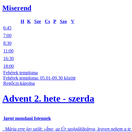
Miserend
H
K
Sze
Cs
P
Szo
V
6:45
7:00
8:30
11:00
16:30
18:00
Fehérek temploma
Fehérek temploma: 05.01-09.30 között
Regőczi-kápolna
Advent 2. hete - szerda
Igent mondani Istennek
„Mária erre így szólt: »Íme, az Úr szolgálóleánya, legyen nekem a te 