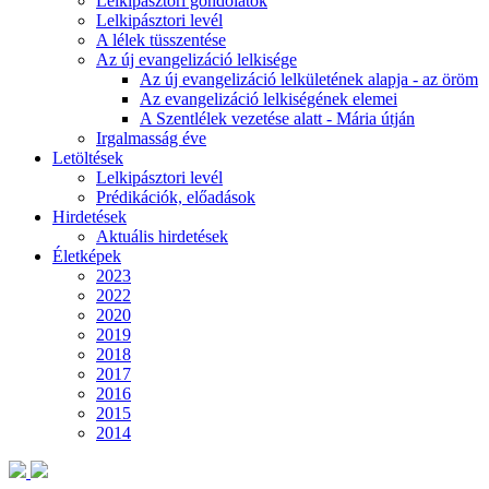
Lelkipásztori gondolatok
Lelkipásztori levél
A lélek tüsszentése
Az új evangelizáció lelkisége
Az új evangelizáció lelkületének alapja - az öröm
Az evangelizáció lelkiségének elemei
A Szentlélek vezetése alatt - Mária útján
Irgalmasság éve
Letöltések
Lelkipásztori levél
Prédikációk, előadások
Hirdetések
Aktuális hirdetések
Életképek
2023
2022
2020
2019
2018
2017
2016
2015
2014