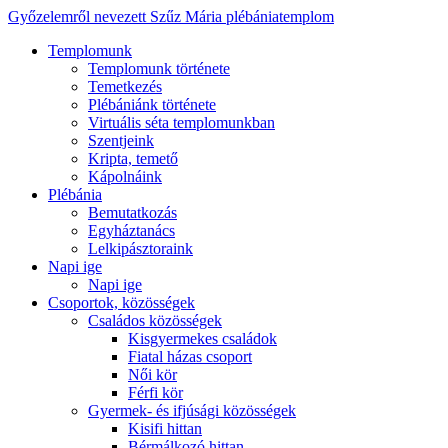
Győzelemről nevezett Szűz Mária plébániatemplom
Templomunk
Templomunk története
Temetkezés
Plébániánk története
Virtuális séta templomunkban
Szentjeink
Kripta, temető
Kápolnáink
Plébánia
Bemutatkozás
Egyháztanács
Lelkipásztoraink
Napi ige
Napi ige
Csoportok, közösségek
Családos közösségek
Kisgyermekes családok
Fiatal házas csoport
Női kör
Férfi kör
Gyermek- és ifjúsági közösségek
Kisifi hittan
Bérmálkozó hittan