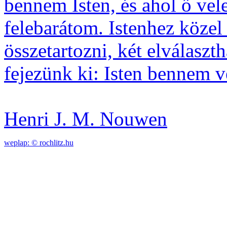
bennem Isten, és ahol ő vel
felebarátom. Istenhez közel 
összetartozni, két elválaszt
fejezünk ki: Isten bennem ve
Henri J. M. Nouwen
weplap: ©
rochlitz.hu