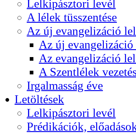
Lelkipásztori levél
A lélek tüsszentése
Az új evangelizáció le
Az új evangelizáció 
Az evangelizáció le
A Szentlélek vezetés
Irgalmasság éve
Letöltések
Lelkipásztori levél
Prédikációk, előadáso