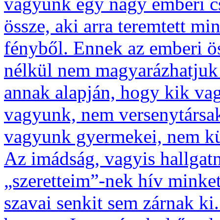
vagyunk egy nagy emberi cs
össze, aki arra teremtett mi
fényből. Ennek az emberi ös
nélkül nem magyarázhatjuk 
annak alapján, hogy kik va
vagyunk, nem versenytársa
vagyunk gyermekei, nem kül
Az imádság, vagyis hallgatn
„szeretteim”-nek hív minket
szavai senkit sem zárnak ki