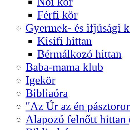
Női kör
Férfi kör
Gyermek- és ifjúsági 
Kisifi hittan
Bérmálkozó hittan
Baba-mama klub
Igekör
Bibliaóra
"Az Úr az én pásztoro
Alapozó felnőtt hittan