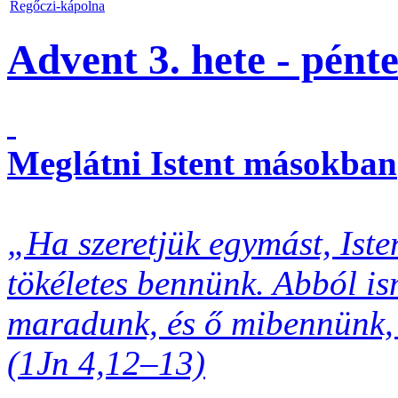
Regőczi-kápolna
Advent 3. hete - pént
Meglátni Istent másokban
„Ha szeretjük egymást, Iste
tökéletes bennünk. Abból i
maradunk, és ő mibennünk, 
(1Jn 4,12–13)