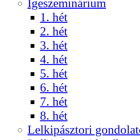
Igeszeminárium
1. hét
2. hét
3. hét
4. hét
5. hét
6. hét
7. hét
8. hét
Lelkipásztori gondola