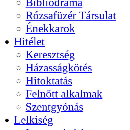
Bibliodráma
Rózsafüzér Társulat
Énekkarok
Hitélet
Keresztség
Házasságkötés
Hitoktatás
Felnőtt alkalmak
Szentgyónás
Lelkiség