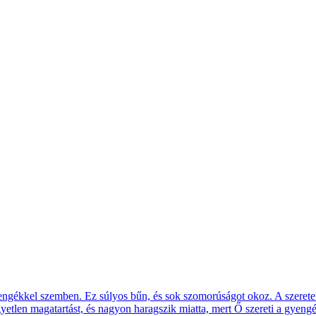
engékkel szemben. Ez súlyos bűn, és sok szomorúságot okoz. A szeretetl
gyetlen magatartást, és nagyon haragszik miatta, mert Ő szereti a gyengé