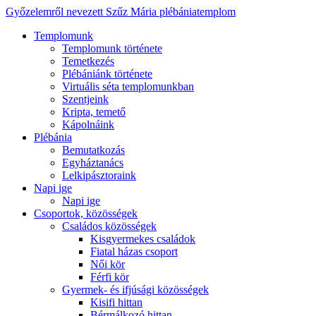
Győzelemről nevezett Szűz Mária plébániatemplom
Templomunk
Templomunk története
Temetkezés
Plébániánk története
Virtuális séta templomunkban
Szentjeink
Kripta, temető
Kápolnáink
Plébánia
Bemutatkozás
Egyháztanács
Lelkipásztoraink
Napi ige
Napi ige
Csoportok, közösségek
Családos közösségek
Kisgyermekes családok
Fiatal házas csoport
Női kör
Férfi kör
Gyermek- és ifjúsági közösségek
Kisifi hittan
Bérmálkozó hittan