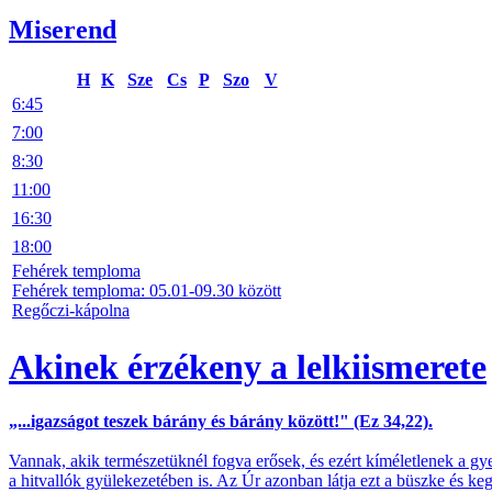
Miserend
H
K
Sze
Cs
P
Szo
V
6:45
7:00
8:30
11:00
16:30
18:00
Fehérek temploma
Fehérek temploma: 05.01-09.30 között
Regőczi-kápolna
Akinek érzékeny a lelkiismerete
„...igazságot teszek bárány és bárány között!" (Ez 34,22).
Vannak, akik természetüknél fogva erősek, és ezért kíméletlenek a gy
a hitvallók gyülekezetében is. Az Úr azonban látja ezt a büszke és ke