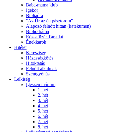
Baba-mama klub
Igekör
Bibliaóra
"Az Úr az én pásztorom"
Alapozó felnőtt hittan (katekumen)
Bibliodráma
Rózsafüzér Társulat
Énekkarok
Hitélet
Keresztség
Házasságkötés
Hitoktatás
Felnőtt alkalmak
Szentgyónás
Lelkiség
Igeszeminárium
1. hét
2. hét
3. hét
4. hét
5. hét
6. hét
7. hét
8. hét