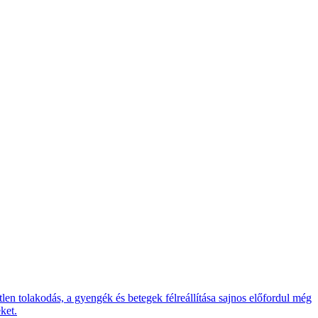
en tolakodás, a gyengék és betegek félreállítása sajnos előfordul még
ket.