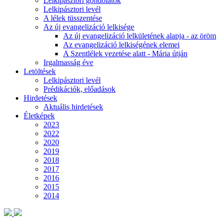
Lelkipásztori gondolatok
Lelkipásztori levél
A lélek tüsszentése
Az új evangelizáció lelkisége
Az új evangelizáció lelkületének alapja - az öröm
Az evangelizáció lelkiségének elemei
A Szentlélek vezetése alatt - Mária útján
Irgalmasság éve
Letöltések
Lelkipásztori levél
Prédikációk, előadások
Hirdetések
Aktuális hirdetések
Életképek
2023
2022
2020
2019
2018
2017
2016
2015
2014