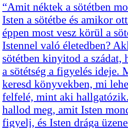
“Amit néktek a sötétben mo
Isten a sötétbe és amikor ot
éppen most vesz körül a sö
Istennel való életedben? A
sötétben kinyitod a szádat
a sötétség a figyelés ideje.
keresd könyvekben, mi lehet
felfelé, mint aki hallgatóz
hallod meg, amit Isten mon
figyelj, és Isten drága üzen