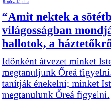
Regőczi-kápolna
“Amit nektek a sötét
világosságban mondjá
hallotok, a háztetőkrő
Időnként átvezet minket Ist
megtanuljunk Őreá figyelni
tanítják énekelni; minket I
megtanulunk Őreá figyelni.