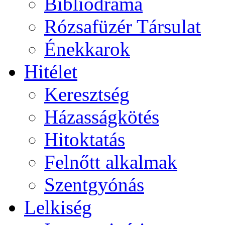
Bibliodráma
Rózsafüzér Társulat
Énekkarok
Hitélet
Keresztség
Házasságkötés
Hitoktatás
Felnőtt alkalmak
Szentgyónás
Lelkiség