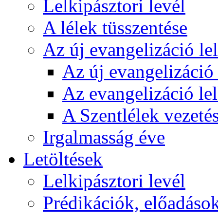
Lelkipásztori levél
A lélek tüsszentése
Az új evangelizáció le
Az új evangelizáció 
Az evangelizáció le
A Szentlélek vezetés
Irgalmasság éve
Letöltések
Lelkipásztori levél
Prédikációk, előadáso