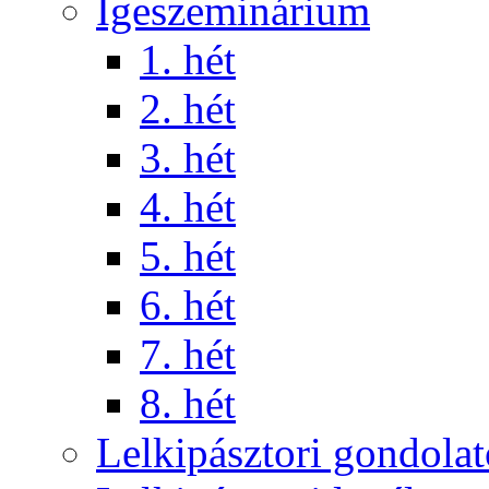
Igeszeminárium
1. hét
2. hét
3. hét
4. hét
5. hét
6. hét
7. hét
8. hét
Lelkipásztori gondola