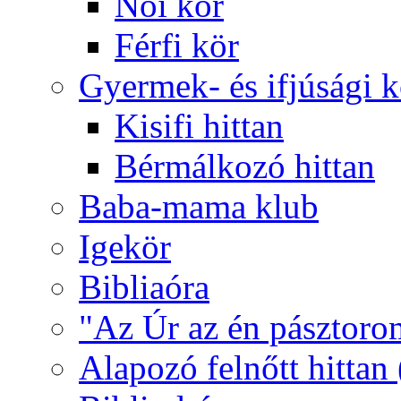
Női kör
Férfi kör
Gyermek- és ifjúsági 
Kisifi hittan
Bérmálkozó hittan
Baba-mama klub
Igekör
Bibliaóra
"Az Úr az én pásztoro
Alapozó felnőtt hittan