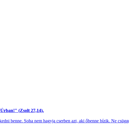
Úrban!" (Zsolt 27,14).
dni benne. Soha nem hagyja cserben azt, aki őbenne bízik. Ne csügge