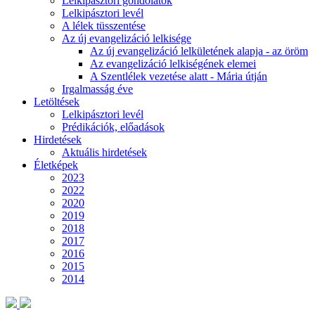
Lelkipásztori gondolatok
Lelkipásztori levél
A lélek tüsszentése
Az új evangelizáció lelkisége
Az új evangelizáció lelkületének alapja - az öröm
Az evangelizáció lelkiségének elemei
A Szentlélek vezetése alatt - Mária útján
Irgalmasság éve
Letöltések
Lelkipásztori levél
Prédikációk, előadások
Hirdetések
Aktuális hirdetések
Életképek
2023
2022
2020
2019
2018
2017
2016
2015
2014