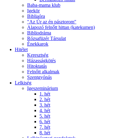
Baba-mama klub
Igekör
Bibliaóra
"Az Úr az én pásztorom"
Alapozó felnőtt hittan (katekumen)
Bibliodráma
Rózsafüzér Társulat
Énekkarok
Hitélet
Keresztség
Házasságkötés
Hitoktatás
Felnőtt alkalmak
Szentgyónás
Lelkiség
Igeszeminárium
1. hét
2. hét
3. hét
4. hét
5. hét
6. hét
7. hét
8. hét