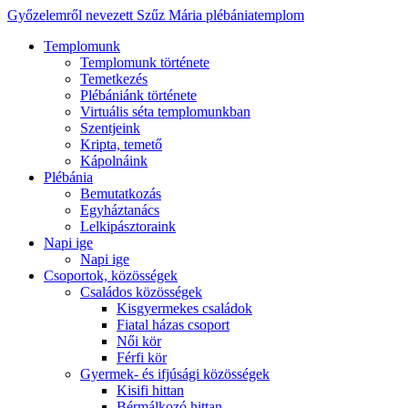
Győzelemről nevezett Szűz Mária plébániatemplom
Templomunk
Templomunk története
Temetkezés
Plébániánk története
Virtuális séta templomunkban
Szentjeink
Kripta, temető
Kápolnáink
Plébánia
Bemutatkozás
Egyháztanács
Lelkipásztoraink
Napi ige
Napi ige
Csoportok, közösségek
Családos közösségek
Kisgyermekes családok
Fiatal házas csoport
Női kör
Férfi kör
Gyermek- és ifjúsági közösségek
Kisifi hittan
Bérmálkozó hittan