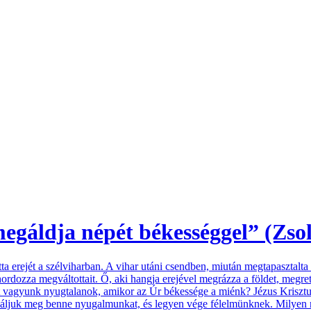
egáldja népét békességgel” (Zsolt
a erejét a szélviharban. A vihar utáni csendben, miután megtapasztalta I
hordozza megváltottait. Ő, aki hangja erejével megrázza a földet, megre
agyunk nyugtalanok, amikor az Úr békessége a miénk? Jézus Krisztus, a
aláljuk meg benne nyugalmunkat, és legyen vége félelmünknek. Milyen 