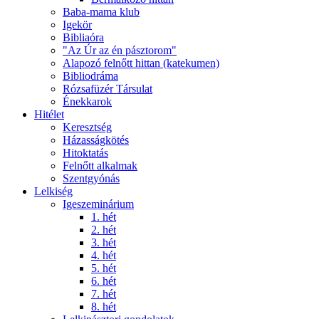
Baba-mama klub
Igekör
Bibliaóra
"Az Úr az én pásztorom"
Alapozó felnőtt hittan (katekumen)
Bibliodráma
Rózsafüzér Társulat
Énekkarok
Hitélet
Keresztség
Házasságkötés
Hitoktatás
Felnőtt alkalmak
Szentgyónás
Lelkiség
Igeszeminárium
1. hét
2. hét
3. hét
4. hét
5. hét
6. hét
7. hét
8. hét