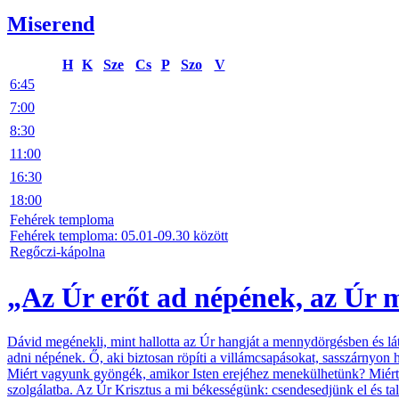
Miserend
H
K
Sze
Cs
P
Szo
V
6:45
7:00
8:30
11:00
16:30
18:00
Fehérek temploma
Fehérek temploma: 05.01-09.30 között
Regőczi-kápolna
„Az Úr erőt ad népének, az Úr m
Dávid megénekli, mint hallotta az Úr hangját a mennydörgésben és látt
adni népének. Ő, aki biztosan röpíti a villámcsapásokat, sasszárnyon 
Miért vagyunk gyöngék, amikor Isten erejéhez menekülhetünk? Miért v
szolgálatba. Az Úr Krisztus a mi békességünk: csendesedjünk el és t