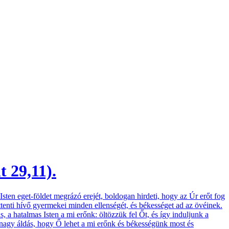
 29,11).
sten eget-földet megrázó erejét, boldogan hirdeti, hogy az Úr erőt fog
ttenti hívő gyermekei minden ellenségét, és békességet ad az övéinek.
 hatalmas Isten a mi erőnk: öltözzük fel Őt, és így induljunk a
nagy áldás, hogy Ő lehet a mi erőnk és békességünk most és