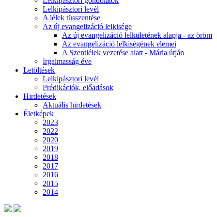
Lelkipásztori gondolatok
Lelkipásztori levél
A lélek tüsszentése
Az új evangelizáció lelkisége
Az új evangelizáció lelkületének alapja - az öröm
Az evangelizáció lelkiségének elemei
A Szentlélek vezetése alatt - Mária útján
Irgalmasság éve
Letöltések
Lelkipásztori levél
Prédikációk, előadások
Hirdetések
Aktuális hirdetések
Életképek
2023
2022
2020
2019
2018
2017
2016
2015
2014