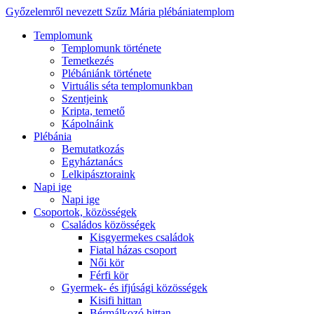
Győzelemről nevezett Szűz Mária plébániatemplom
Templomunk
Templomunk története
Temetkezés
Plébániánk története
Virtuális séta templomunkban
Szentjeink
Kripta, temető
Kápolnáink
Plébánia
Bemutatkozás
Egyháztanács
Lelkipásztoraink
Napi ige
Napi ige
Csoportok, közösségek
Családos közösségek
Kisgyermekes családok
Fiatal házas csoport
Női kör
Férfi kör
Gyermek- és ifjúsági közösségek
Kisifi hittan
Bérmálkozó hittan