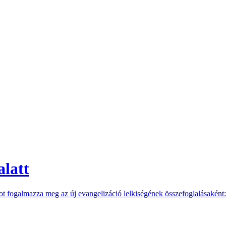
alatt
 fogalmazza meg az új evangelizáció lelkiségének összefoglalásaként: