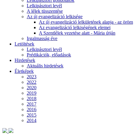
Lelkipásztori gondolatok
Lelkipásztori levél
A lélek tüsszentése
Az új evangelizáció lelkisége
Az új evangelizáció lelkületének alapja - az öröm
Az evangelizáció lelkiségének elemei
A Szentlélek vezetése alatt - Mária útján
Irgalmasság éve
Letöltések
Lelkipásztori levél
Prédikációk, előadások
Hirdetések
Aktuális hirdetések
Életképek
2023
2022
2020
2019
2018
2017
2016
2015
2014