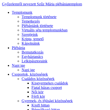
Győzelemről nevezett Szűz Mária plébániatemplom
Templomunk
Templomunk története
Temetkezés
Plébániánk története
Virtuális séta templomunkban
Szentjeink
Kripta, temető
Kápolnáink
Plébánia
Bemutatkozás
Egyháztanács
Lelkipásztoraink
Napi ige
Napi ige
Csoportok, közösségek
Családos közösségek
Kisgyermekes családok
Fiatal házas csoport
Női kör
Férfi kör
Gyermek- és ifjúsági közösségek
Kisifi hittan
Bérmálkozó hittan