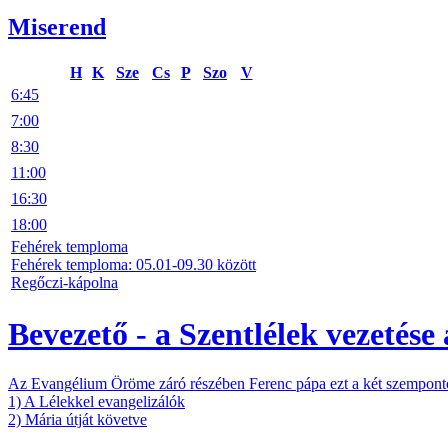
Miserend
H
K
Sze
Cs
P
Szo
V
6:45
7:00
8:30
11:00
16:30
18:00
Fehérek temploma
Fehérek temploma: 05.01-09.30 között
Regőczi-kápolna
Bevezető - a Szentlélek vezetése 
Az Evangélium Öröme záró részében Ferenc pápa ezt a két szempontot
1) A Lélekkel evangelizálók
2) Mária útját követve