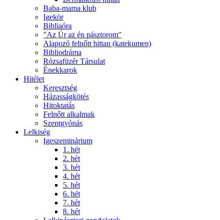
Baba-mama klub
Igekör
Bibliaóra
"Az Úr az én pásztorom"
Alapozó felnőtt hittan (katekumen)
Bibliodráma
Rózsafüzér Társulat
Énekkarok
Hitélet
Keresztség
Házasságkötés
Hitoktatás
Felnőtt alkalmak
Szentgyónás
Lelkiség
Igeszeminárium
1. hét
2. hét
3. hét
4. hét
5. hét
6. hét
7. hét
8. hét