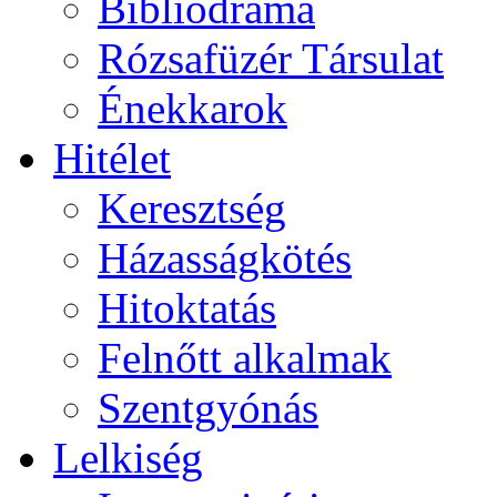
Bibliodráma
Rózsafüzér Társulat
Énekkarok
Hitélet
Keresztség
Házasságkötés
Hitoktatás
Felnőtt alkalmak
Szentgyónás
Lelkiség