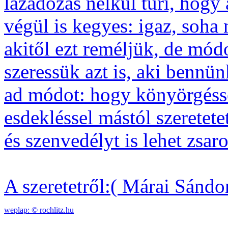
lázadozás nélkül tűri, hogy 
végül is kegyes: igaz, soha
akitől ezt reméljük, de módo
szeressük azt is, aki bennü
ad módot: hogy könyörgésse
esdekléssel mástól szeretet
és szenvedélyt is lehet zsaro
A szeretetről:( Márai Sándo
weplap: ©
rochlitz.hu