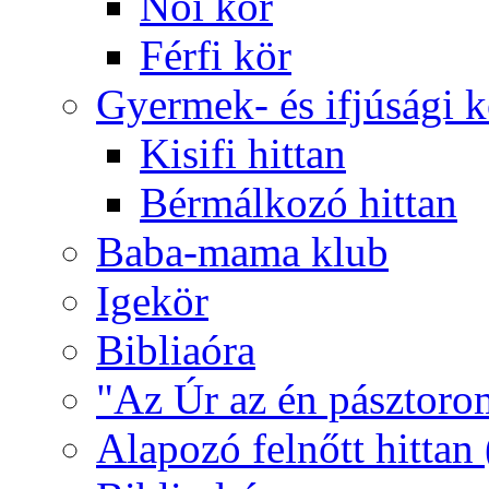
Női kör
Férfi kör
Gyermek- és ifjúsági 
Kisifi hittan
Bérmálkozó hittan
Baba-mama klub
Igekör
Bibliaóra
"Az Úr az én pásztoro
Alapozó felnőtt hittan