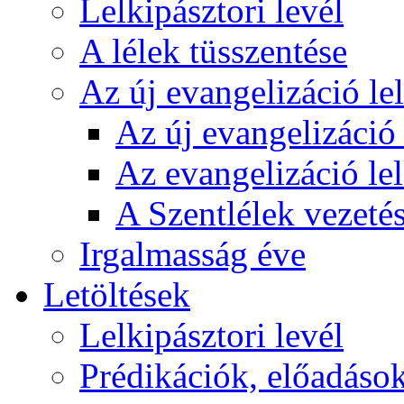
Lelkipásztori levél
A lélek tüsszentése
Az új evangelizáció le
Az új evangelizáció 
Az evangelizáció le
A Szentlélek vezetés
Irgalmasság éve
Letöltések
Lelkipásztori levél
Prédikációk, előadáso