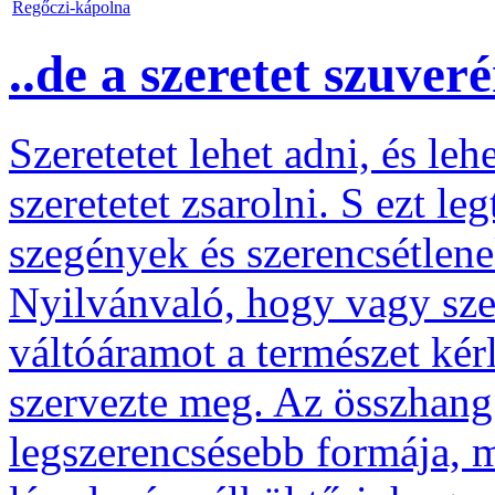
Regőczi-kápolna
..de a szeretet szuver
Szeretetet lehet adni, és le
szeretetet zsarolni. S ezt l
szegények és szerencsétlenek
Nyilvánvaló, hogy vagy szer
váltóáramot a természet kér
szervezte meg. Az összhang
legszerencsésebb formája, 