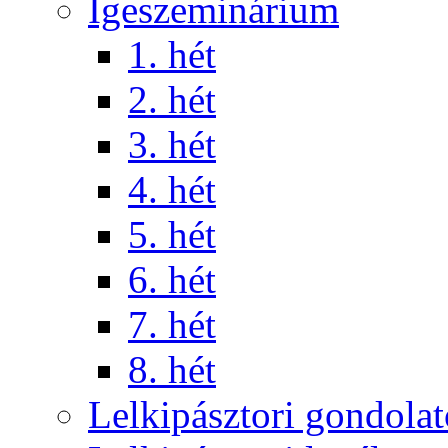
Igeszeminárium
1. hét
2. hét
3. hét
4. hét
5. hét
6. hét
7. hét
8. hét
Lelkipásztori gondola