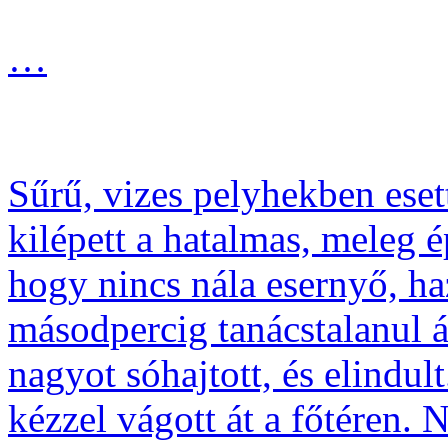
…
Sűrű, vizes pelyhekben esett
kilépett a hatalmas, meleg 
hogy nincs nála esernyő, h
másodpercig tanácstalanul 
nagyot sóhajtott, és elindu
kézzel vágott át a főtéren. 