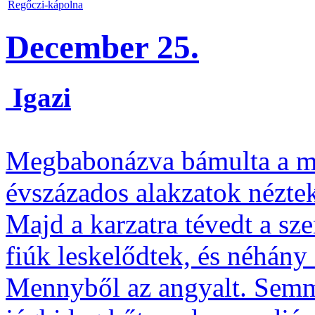
Regőczi-kápolna
December 25.
Igazi
Megbabonázva bámulta a me
évszázados alakzatok néztek
Majd a karzatra tévedt a sz
fiúk leskelődtek, és néhány 
Mennyből az angyalt. Semmit