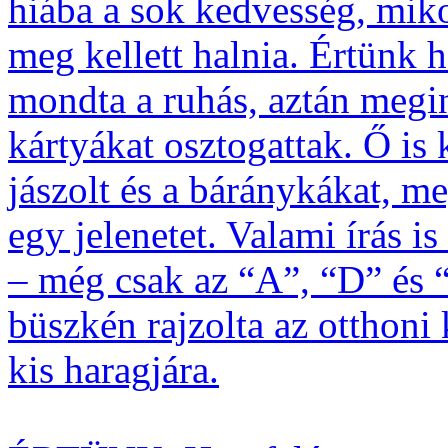
hiába a sok kedvesség, miko
meg kellett halnia. Értünk 
mondta a ruhás, aztán megin
kártyákat osztogattak. Ő is 
jászolt és a báránykákat, m
egy jelenetet. Valami írás is
– még csak az “A”, “D” és “
büszkén rajzolta az otthoni
kis haragjára.