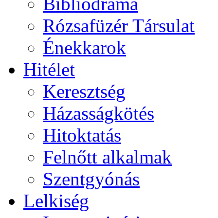
Bibliodráma
Rózsafüzér Társulat
Énekkarok
Hitélet
Keresztség
Házasságkötés
Hitoktatás
Felnőtt alkalmak
Szentgyónás
Lelkiség