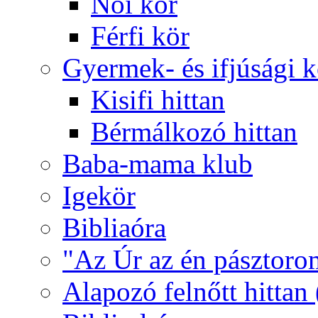
Női kör
Férfi kör
Gyermek- és ifjúsági 
Kisifi hittan
Bérmálkozó hittan
Baba-mama klub
Igekör
Bibliaóra
"Az Úr az én pásztoro
Alapozó felnőtt hittan