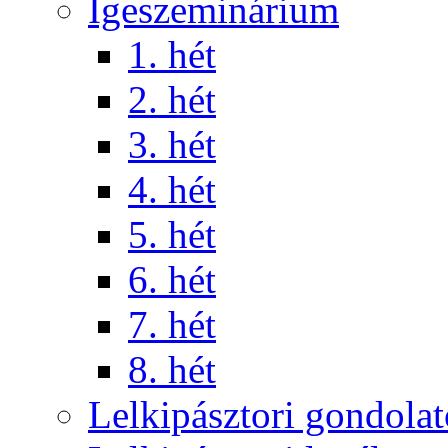
Igeszeminárium
1. hét
2. hét
3. hét
4. hét
5. hét
6. hét
7. hét
8. hét
Lelkipásztori gondola