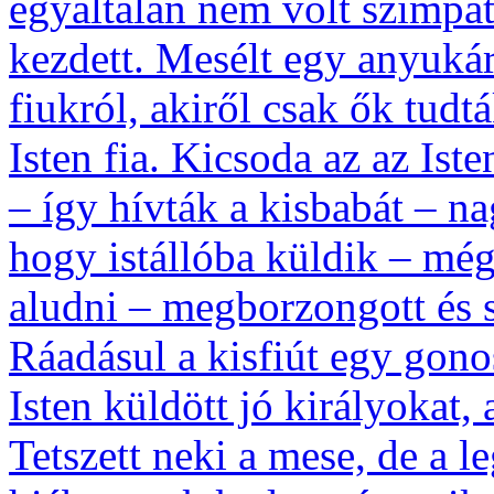
egyáltalán nem volt szimpat
kezdett. Mesélt egy anyukáró
fiukról, akiről csak ők tudt
Isten fia. Kicsoda az az Ist
– így hívták a kisbabát – na
hogy istállóba küldik – mé
aludni – megborzongott és 
Ráadásul a kisfiút egy gono
Isten küldött jó királyokat, a
Tetszett neki a mese, de a 