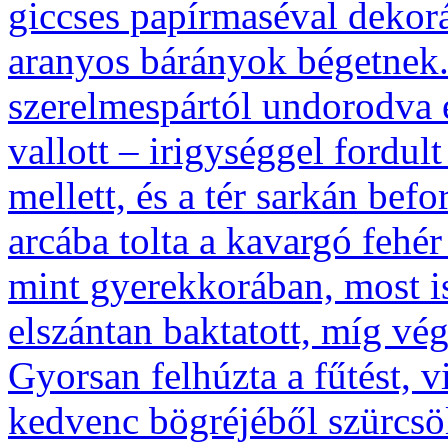
giccses papírmaséval dekorá
aranyos bárányok bégetnek
szerelmespártól undorodva 
vallott – irigységgel fordul
mellett, és a tér sarkán befo
arcába tolta a kavargó fehér
mint gyerekkorában, most is 
elszántan baktatott, míg vég
Gyorsan felhúzta a fűtést, v
kedvenc bögréjéből szürcsölt