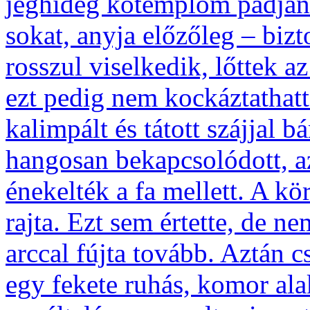
jéghideg kőtemplom padján
sokat, anyja előzőleg – bizto
rosszul viselkedik, lőttek a
ezt pedig nem kockáztathatta
kalimpált és tátott szájjal 
hangosan bekapcsolódott, az
énekelték a fa mellett. A k
rajta. Ezt sem értette, de n
arccal fújta tovább. Aztán c
egy fekete ruhás, komor alak