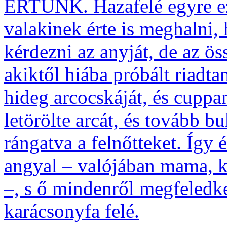
ÉRTÜNK. Hazafelé egyre ez 
valakinek érte is meghalni,
kérdezni az anyját, de az ö
akiktől hiába próbált riadt
hideg arcocskáját, és cuppa
letörölte arcát, és tovább b
rángatva a felnőtteket. Így 
angyal – valójában mama, ki
–, s ő mindenről megfeledk
karácsonyfa felé.