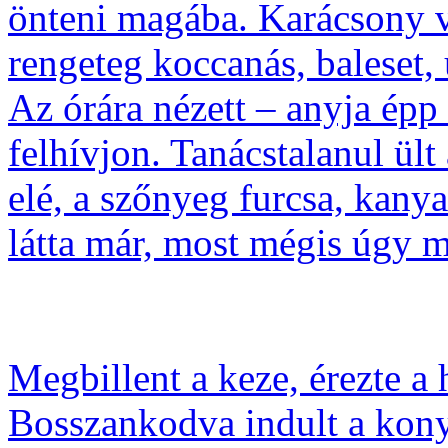
önteni magába. Karácsony vo
rengeteg koccanás, baleset, 
Az órára nézett – anyja ép
felhívjon. Tanácstalanul ült
elé, a szőnyeg furcsa, kany
látta már, most mégis úgy me
Megbillent a keze, érezte a 
Bosszankodva indult a konyha