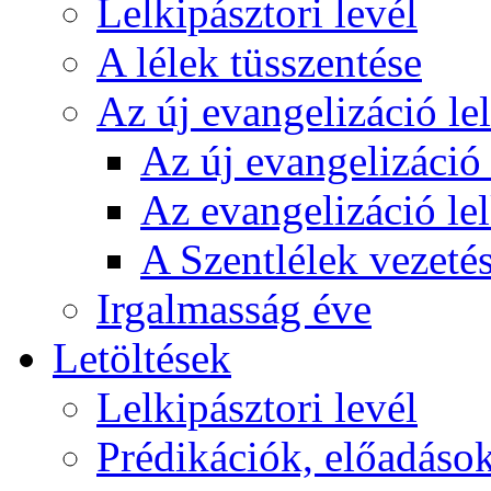
Lelkipásztori levél
A lélek tüsszentése
Az új evangelizáció le
Az új evangelizáció 
Az evangelizáció le
A Szentlélek vezetés
Irgalmasság éve
Letöltések
Lelkipásztori levél
Prédikációk, előadáso