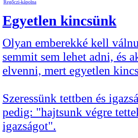
Regőczi-kápolna
Egyetlen kincsünk
Olyan emberekké kell válnu
semmit sem lehet adni, és a
elvenni, mert egyetlen kinc
Szeressünk tettben és igazs
pedig: "hajtsunk végre tett
igazságot".