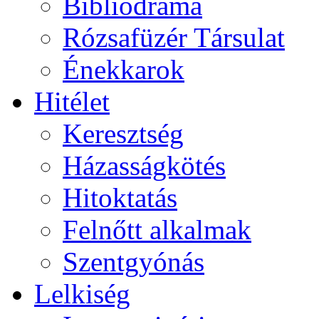
Bibliodráma
Rózsafüzér Társulat
Énekkarok
Hitélet
Keresztség
Házasságkötés
Hitoktatás
Felnőtt alkalmak
Szentgyónás
Lelkiség