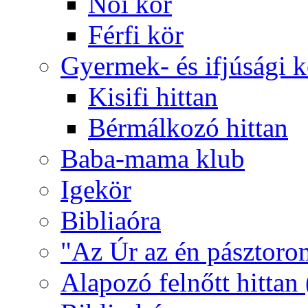
Női kör
Férfi kör
Gyermek- és ifjúsági 
Kisifi hittan
Bérmálkozó hittan
Baba-mama klub
Igekör
Bibliaóra
"Az Úr az én pásztoro
Alapozó felnőtt hittan