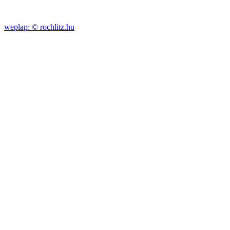
weplap: ©
rochlitz.hu