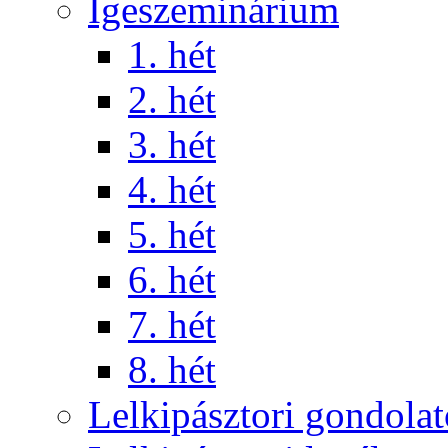
Igeszeminárium
1. hét
2. hét
3. hét
4. hét
5. hét
6. hét
7. hét
8. hét
Lelkipásztori gondola