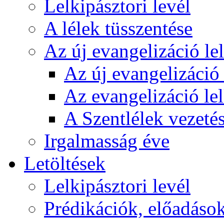
Lelkipásztori levél
A lélek tüsszentése
Az új evangelizáció le
Az új evangelizáció 
Az evangelizáció le
A Szentlélek vezetés
Irgalmasság éve
Letöltések
Lelkipásztori levél
Prédikációk, előadáso