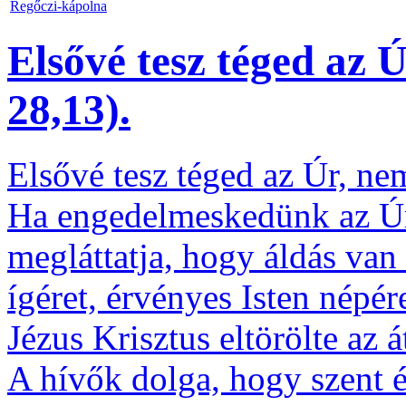
Regőczi-kápolna
Elsővé tesz téged az 
28,13).
Elsővé tesz téged az Úr, n
Ha engedelmeskedünk az Úr
megláttatja, hogy áldás van
ígéret, érvényes Isten népér
Jézus Krisztus eltörölte az á
A hívők dolga, hogy szent é