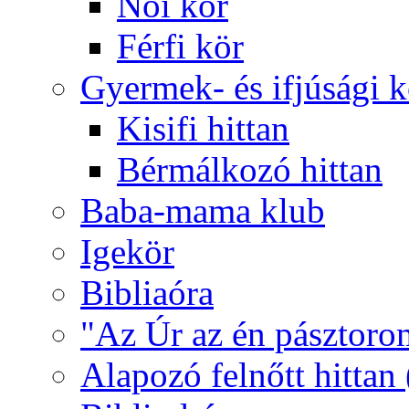
Női kör
Férfi kör
Gyermek- és ifjúsági 
Kisifi hittan
Bérmálkozó hittan
Baba-mama klub
Igekör
Bibliaóra
"Az Úr az én pásztoro
Alapozó felnőtt hittan