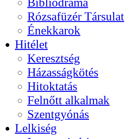
Bibliodráma
Rózsafüzér Társulat
Énekkarok
Hitélet
Keresztség
Házasságkötés
Hitoktatás
Felnőtt alkalmak
Szentgyónás
Lelkiség