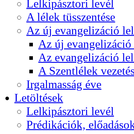
Lelkipásztori levél
A lélek tüsszentése
Az új evangelizáció le
Az új evangelizáció 
Az evangelizáció le
A Szentlélek vezetés
Irgalmasság éve
Letöltések
Lelkipásztori levél
Prédikációk, előadáso