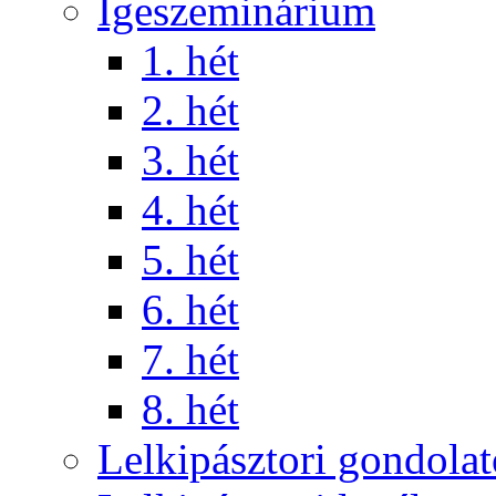
Igeszeminárium
1. hét
2. hét
3. hét
4. hét
5. hét
6. hét
7. hét
8. hét
Lelkipásztori gondola