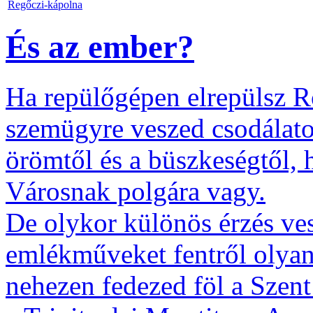
Regőczi-kápolna
És az ember?
Ha repülőgépen elrepülsz Ró
szemügyre veszed csodálatos
örömtől és a büszkeségtől, h
Városnak polgára vagy.
De olykor különös érzés vesz
emlékműveket fentről olyan
nehezen fedezed föl a Szent