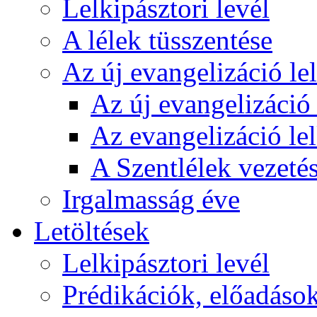
Lelkipásztori levél
A lélek tüsszentése
Az új evangelizáció le
Az új evangelizáció 
Az evangelizáció le
A Szentlélek vezetés
Irgalmasság éve
Letöltések
Lelkipásztori levél
Prédikációk, előadáso