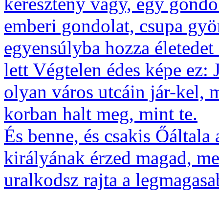
keresztény vagy, egy gondol
emberi gondolat, csupa gyö
egyensúlyba hozza életedet
lett Végtelen édes képe ez: 
olyan város utcáin jár-kel, m
korban halt meg, mint te.
És benne, és csakis Őáltala
királyának érzed magad, mel
uralkodsz rajta a legmagasab