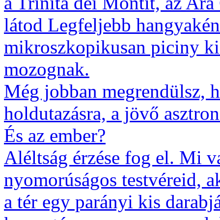
a Trinita dei Montit, az Ara
látod Legfeljebb hangyakén
mikroszkopikusan piciny ki
mozognak.
Még jobban megrendülsz, ha 
holdutazásra, a jövő asztro
És az ember?
Aléltság érzése fog el. Mi v
nyomorúságos testvéreid, ak
a tér egy parányi kis darabj