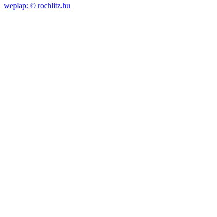
weplap: ©
rochlitz.hu