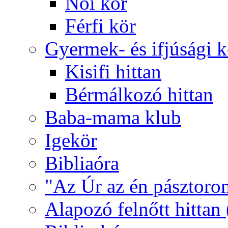
Női kör
Férfi kör
Gyermek- és ifjúsági 
Kisifi hittan
Bérmálkozó hittan
Baba-mama klub
Igekör
Bibliaóra
"Az Úr az én pásztoro
Alapozó felnőtt hittan