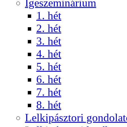
Igeszeminárium
1. hét
2. hét
3. hét
4. hét
5. hét
6. hét
7. hét
8. hét
Lelkipásztori gondola