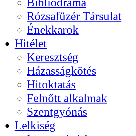
Bibliodráma
Rózsafüzér Társulat
Énekkarok
Hitélet
Keresztség
Házasságkötés
Hitoktatás
Felnőtt alkalmak
Szentgyónás
Lelkiség