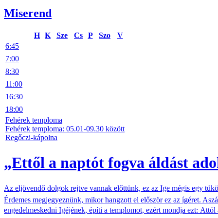
Miserend
H
K
Sze
Cs
P
Szo
V
6:45
7:00
8:30
11:00
16:30
18:00
Fehérek temploma
Fehérek temploma: 05.01-09.30 között
Regőczi-kápolna
„Ettől a naptót fogva áldást ado
Az eljövendő dolgok rejtve vannak előttünk, ez az Ige mégis egy tükör
Érdemes megjegyeznünk, mikor hangzott el először ez az ígéret. Aszál
engedelmeskedni Igéjének, építi a templomot, ezért mondja ezt: Attó