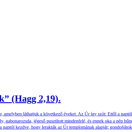
k” (Hagg 2,19).
, amelyben láthatjuk a következő éveket. Az Úr így szót: Ettől a naptó
y, gabonarozsda, jégeső pusztított mindenfelé, és ennek oka a nép bűne
l a naptól kezdve, hogy lerakták az Úr templomának alapját; gondoljátok