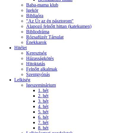
Baba-mama klub
Igekör
Bibliaóra
"Az Úr az én pásztorom"
Alapozó felnőtt hittan (katekumen)
Bibliodráma
Rózsafüzér Társulat
Énekkarok
Hitélet
Keresztség
Házasságkötés
Hitoktatás
Felnőtt alkalmak
Szentgyónás
Lelkiség
Igeszeminárium
1. hét
2. hét
3. hét
4. hét
5. hét
6. hét
7. hét
8. hét