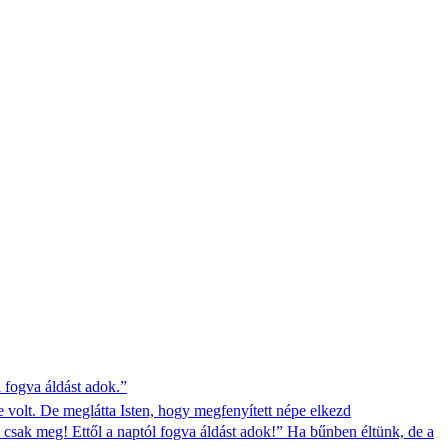
l fogva áldást adok.”
 volt. De meglátta Isten, hogy megfenyített népe elkezd
 csak meg! Ettől a naptól fogva áldást adok!” Ha bűnben éltünk, de a