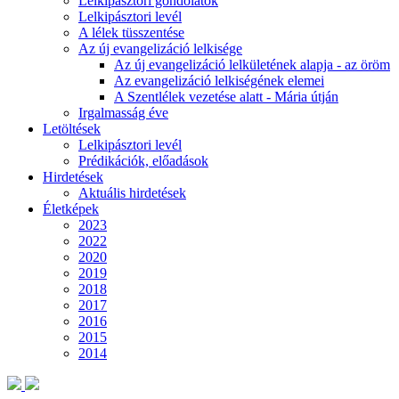
Lelkipásztori gondolatok
Lelkipásztori levél
A lélek tüsszentése
Az új evangelizáció lelkisége
Az új evangelizáció lelkületének alapja - az öröm
Az evangelizáció lelkiségének elemei
A Szentlélek vezetése alatt - Mária útján
Irgalmasság éve
Letöltések
Lelkipásztori levél
Prédikációk, előadások
Hirdetések
Aktuális hirdetések
Életképek
2023
2022
2020
2019
2018
2017
2016
2015
2014