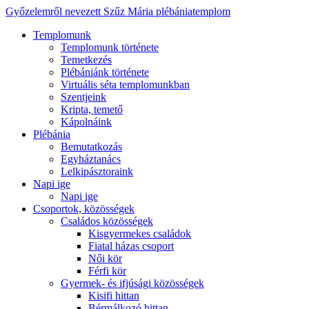
Győzelemről nevezett Szűz Mária plébániatemplom
Templomunk
Templomunk története
Temetkezés
Plébániánk története
Virtuális séta templomunkban
Szentjeink
Kripta, temető
Kápolnáink
Plébánia
Bemutatkozás
Egyháztanács
Lelkipásztoraink
Napi ige
Napi ige
Csoportok, közösségek
Családos közösségek
Kisgyermekes családok
Fiatal házas csoport
Női kör
Férfi kör
Gyermek- és ifjúsági közösségek
Kisifi hittan
Bérmálkozó hittan