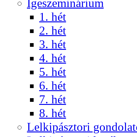
Igeszeminárium
1. hét
2. hét
3. hét
4. hét
5. hét
6. hét
7. hét
8. hét
Lelkipásztori gondola