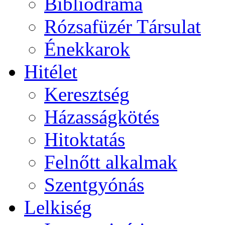
Bibliodráma
Rózsafüzér Társulat
Énekkarok
Hitélet
Keresztség
Házasságkötés
Hitoktatás
Felnőtt alkalmak
Szentgyónás
Lelkiség