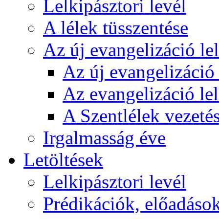
Lelkipásztori levél
A lélek tüsszentése
Az új evangelizáció le
Az új evangelizáció 
Az evangelizáció le
A Szentlélek vezetés
Irgalmasság éve
Letöltések
Lelkipásztori levél
Prédikációk, előadáso