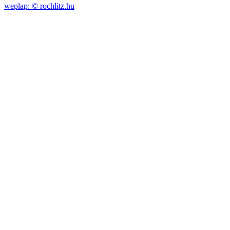
weplap: ©
rochlitz.hu