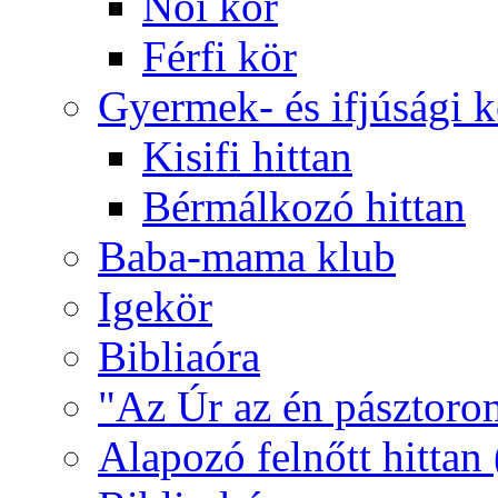
Női kör
Férfi kör
Gyermek- és ifjúsági 
Kisifi hittan
Bérmálkozó hittan
Baba-mama klub
Igekör
Bibliaóra
"Az Úr az én pásztoro
Alapozó felnőtt hittan