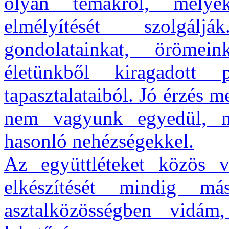
olyan témákról, melye
elmélyítését szolgál
gondolatainkat, örömein
életünkből kiragadott 
tapasztalataiból. Jó érzés m
nem vagyunk egyedül, m
hasonló nehézségekkel.
Az együttléteket közös v
elkészítését mindig 
asztalközösségben vidám,