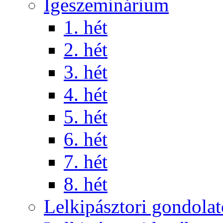
Igeszeminárium
1. hét
2. hét
3. hét
4. hét
5. hét
6. hét
7. hét
8. hét
Lelkipásztori gondola