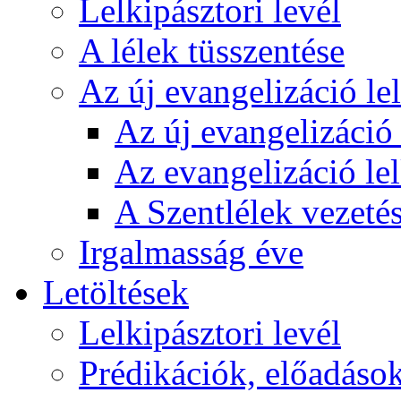
Lelkipásztori levél
A lélek tüsszentése
Az új evangelizáció le
Az új evangelizáció 
Az evangelizáció le
A Szentlélek vezetés
Irgalmasság éve
Letöltések
Lelkipásztori levél
Prédikációk, előadáso