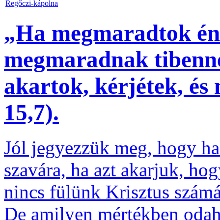
Regőczi-kápolna
„Ha megmaradtok énb
megmaradnak tibenne
akartok, kérjétek, és
15,7).
Jól jegyezzük meg, hogy hal
szavára, ha azt akarjuk, ho
nincs fülünk Krisztus számá
De amilyen mértékben odah