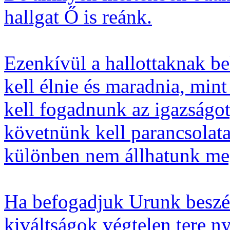
hallgat Ő is reánk.
Ezenkívül a hallottaknak be
kell élnie és maradnia, min
kell fogadnunk az igazságot,
követnünk kell parancsolatai
különben nem állhatunk meg
Ha befogadjuk Urunk beszéd
kiváltságok végtelen tere n