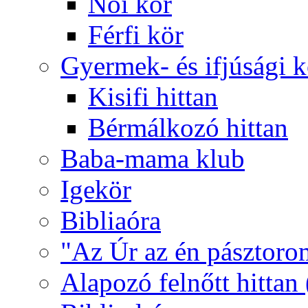
Női kör
Férfi kör
Gyermek- és ifjúsági 
Kisifi hittan
Bérmálkozó hittan
Baba-mama klub
Igekör
Bibliaóra
"Az Úr az én pásztoro
Alapozó felnőtt hittan