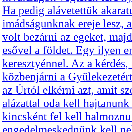
Ha pedig alávetettük akarat
imádságunknak ereje lesz, 
volt bezárni az egeket, maj
esővel a földet. Egy ilyen e
keresztyénnel. Az a kérdés,
közbenjárni a Gyülekezetért 
az Úrtól elkérni azt, amit s
alázattal oda kell hajtanunk
kincsként fel kell halmoznun
engedelmeskednünk kell nek