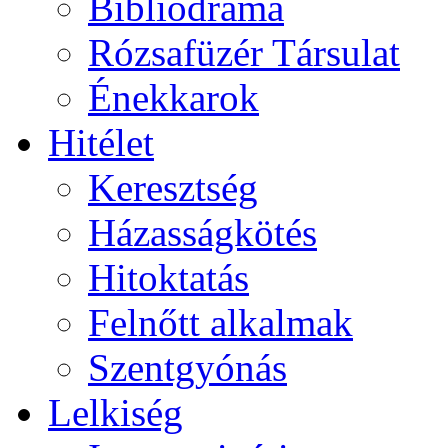
Bibliodráma
Rózsafüzér Társulat
Énekkarok
Hitélet
Keresztség
Házasságkötés
Hitoktatás
Felnőtt alkalmak
Szentgyónás
Lelkiség