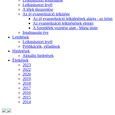
Lelkipásztori gondolatok
Lelkipásztori levél
A lélek tüsszentése
Az új evangelizáció lelkisége
Az új evangelizáció lelkületének alapja - az öröm
Az evangelizáció lelkiségének elemei
A Szentlélek vezetése alatt - Mária útján
Irgalmasság éve
Letöltések
Lelkipásztori levél
Prédikációk, előadások
Hirdetések
Aktuális hirdetések
Életképek
2023
2022
2020
2019
2018
2017
2016
2015
2014