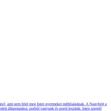
mivé, ami nem felel meg Isten gyermekei méltóságának. A Nagyböjt a
edeti állapotunkra: porból vagyunk és porrá leszünk. Isten szerető