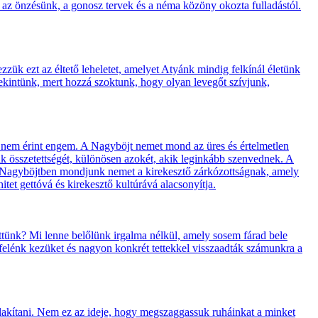
l: az önzésünk, a gonosz tervek és a néma közöny okozta fulladástól.
egezzük ezt az éltető leheletet, amelyet Atyánk mindig felkínál életünk
ekintünk, mert hozzá szoktunk, hogy olyan levegőt szívjunk,
 nem érint engem. A Nagyböjt nemet mond az üres és értelmetlen
ák összetettségét, különösen azokét, akik leginkább szenvednek. A
A Nagyböjtben mondjunk nemet a kirekesztő zárkózottságnak, amely
itet gettóvá és kirekesztő kultúrává alacsonyítja.
ttünk? Mi lenne belőlünk irgalma nélkül, amely sosem fárad bele
felénk kezüket és nagyon konkrét tettekkel visszaadták számunkra a
alakítani. Nem ez az ideje, hogy megszaggassuk ruháinkat a minket