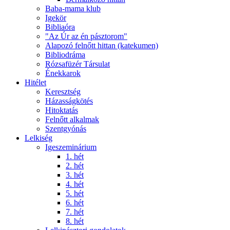
Baba-mama klub
Igekör
Bibliaóra
"Az Úr az én pásztorom"
Alapozó felnőtt hittan (katekumen)
Bibliodráma
Rózsafüzér Társulat
Énekkarok
Hitélet
Keresztség
Házasságkötés
Hitoktatás
Felnőtt alkalmak
Szentgyónás
Lelkiség
Igeszeminárium
1. hét
2. hét
3. hét
4. hét
5. hét
6. hét
7. hét
8. hét