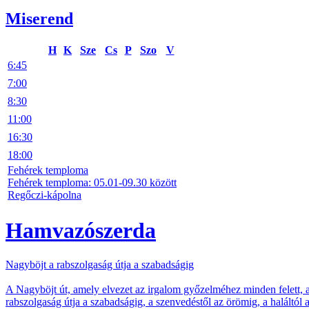
Miserend
H
K
Sze
Cs
P
Szo
V
6:45
7:00
8:30
11:00
16:30
18:00
Fehérek temploma
Fehérek temploma: 05.01-09.30 között
Regőczi-kápolna
Hamvazószerda
Nagyböjt a rabszolgaság útja a szabadságig
A Nagyböjt út, amely elvezet az irgalom győzelméhez minden felett, 
rabszolgaság útja a szabadságig, a szenvedéstől az örömig, a haláltól 