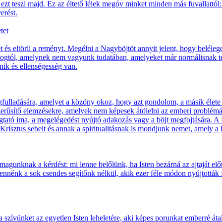
is ezt teszi majd. Ez az éltető lélek megóv minket minden más fuvallattó
erést.
tet
tetet és eltörli a reményt. Megélni a Nagyböjtöt annyit jelent, hogy belél
ologtól, amelynek nem vagyunk tudatában, amelyeket már normálisnak t
ik és ellenségesség van.
ulladására, amelyet a közöny okoz, hogy azt gondolom, a másik élete
szerűsítő elemzésekre, amelyek nem képesek átölelni az emberi problém
tató ima, a megelégedést nyújtó adakozás vagy a böjt megfojtására. 
ő Krisztus sebeit és annak a spiritualitásnak is mondjunk nemet, amely a h
agunknak a kérdést: mi lenne belőlünk, ha Isten bezárná az ajtaját elő
ennénk a sok csendes segítőnk nélkül, akik ezer féle módon nyújtották 
szívünket az egyetlen Isten leheletére, aki képes porunkat emberré át