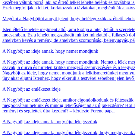
kezében válunk porrá, aki az éltető lelkét lehelte belénk és továbbra 
Ezek megfojtják a lelket, korlátozzák a távlatokat, megbénítják a szívv
Megélni a Nagyböjtöt annyit jelent, hogy belélegezzük az éltető lehele
Isten éltető lehelete megment attól, ami kioltja a hitet, lehűti a szere
mocsarában. Ez a lehelet megszabadít minket mindattól a fullasztó d
amelyben kevés a remény, de amelyben szomorúság, belenyugvás, pán
A Nagyböjt az ideje annak, hogy nemet mondjunk
A Nagyböjt az ideje annak, hogy nemet mondjunk. Nemet a lélek megf
szavak, a durva és hirtelen kritika mérgező szennyezésére és a leegy
Nagyböjt az ideje, hogy nemet mondjunk a lelkiismeretünket megnyug
úgy akar eljutni Istenhez, hogy elkerüli a testvérei sebeiben jelen lev
A Nagyböjt az emlékezet ideje
A Nagyböjt az emlékezet ideje, amikor elgondolkodunk és feltesszük m
megbocsátani nekünk és mindig lehetőséget ad az újrakezdésre? Hol l
reményt és segítettek újra kezdeni? – kérdezte Ferenc pápa.
A Nagyböjt az ideje annak, hogy újra lélegezzünk
A Nagyböjt az ideje annak, hogy újra lélegezzünk, hogy megnyissuk a 