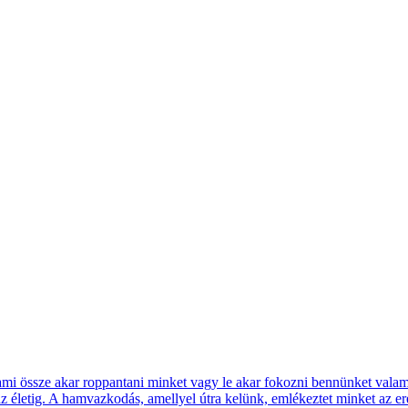
ami össze akar roppantani minket vagy le akar fokozni bennünket vala
az életig. A hamvazkodás, amellyel útra kelünk, emlékeztet minket az er