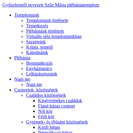
Győzelemről nevezett Szűz Mária plébániatemplom
Templomunk
Templomunk története
Temetkezés
Plébániánk története
Virtuális séta templomunkban
Szentjeink
Kripta, temető
Kápolnáink
Plébánia
Bemutatkozás
Egyháztanács
Lelkipásztoraink
Napi ige
Napi ige
Csoportok, közösségek
Családos közösségek
Kisgyermekes családok
Fiatal házas csoport
Női kör
Férfi kör
Gyermek- és ifjúsági közösségek
Kisifi hittan
Bérmálkozó hittan