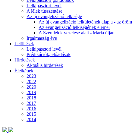
Lelkipásztori gondolatok
Lelkipásztori levél
A lélek tüsszentése
Az új evangelizáció lelkisége
Az új evangelizáció lelkületének alapja - az öröm
Az evangelizáció lelkiségének elemei
A Szentlélek vezetése alatt - Mária útján
Irgalmasság éve
Letöltések
Lelkipásztori levél
Prédikációk, előadások
Hirdetések
Aktuális hirdetések
Életképek
2023
2022
2020
2019
2018
2017
2016
2015
2014