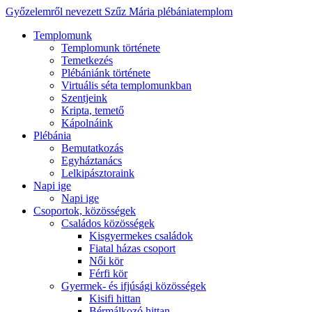
Győzelemről nevezett Szűz Mária plébániatemplom
Templomunk
Templomunk története
Temetkezés
Plébániánk története
Virtuális séta templomunkban
Szentjeink
Kripta, temető
Kápolnáink
Plébánia
Bemutatkozás
Egyháztanács
Lelkipásztoraink
Napi ige
Napi ige
Csoportok, közösségek
Családos közösségek
Kisgyermekes családok
Fiatal házas csoport
Női kör
Férfi kör
Gyermek- és ifjúsági közösségek
Kisifi hittan
Bérmálkozó hittan