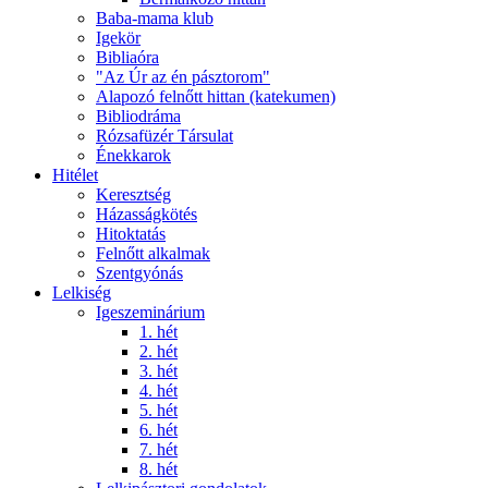
Baba-mama klub
Igekör
Bibliaóra
"Az Úr az én pásztorom"
Alapozó felnőtt hittan (katekumen)
Bibliodráma
Rózsafüzér Társulat
Énekkarok
Hitélet
Keresztség
Házasságkötés
Hitoktatás
Felnőtt alkalmak
Szentgyónás
Lelkiség
Igeszeminárium
1. hét
2. hét
3. hét
4. hét
5. hét
6. hét
7. hét
8. hét