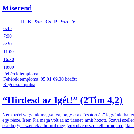
Miserend
H
K
Sze
Cs
P
Szo
V
6:45
7:00
8:30
11:00
16:30
18:00
Fehérek temploma
Fehérek temploma: 05.01-09.30 között
Regőczi-kápolna
“Hirdesd az Igét!” (2Tim 4,2)
Nem azért vagyunk megváltva, hogy csak “csatornák” legyünk, hanem 
egy része. Isten Fia maga volt az az üzenet, amit hozott. Szavai szell
csakhogy a szívnek a bűnről meggyőződve össze kell törnie, meg kell ker