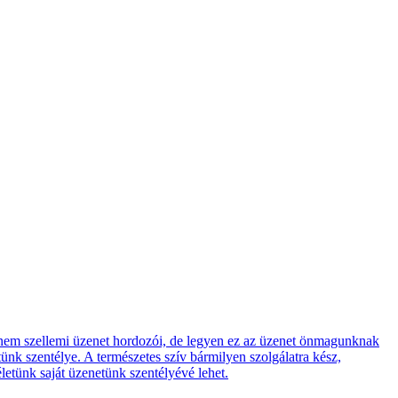
anem szellemi üzenet hordozói, de legyen ez az üzenet önmagunknak
tünk szentélye. A természetes szív bármilyen szolgálatra kész,
életünk saját üzenetünk szentélyévé lehet.