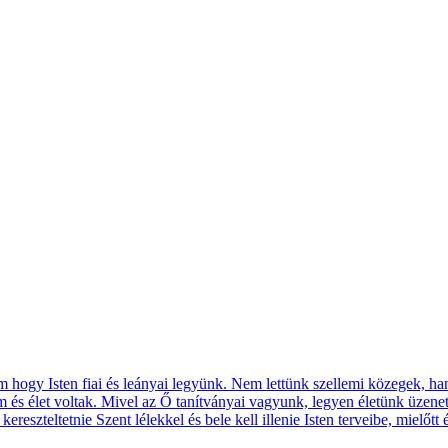
hogy Isten fiai és leányai legyünk. Nem lettünk szellemi közegek, h
em és élet voltak. Mivel az Ő tanítványai vagyunk, legyen életünk üzene
eszteltetnie Szent lélekkel és bele kell illenie Isten terveibe, mielőtt 