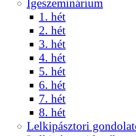
Igeszeminárium
1. hét
2. hét
3. hét
4. hét
5. hét
6. hét
7. hét
8. hét
Lelkipásztori gondola