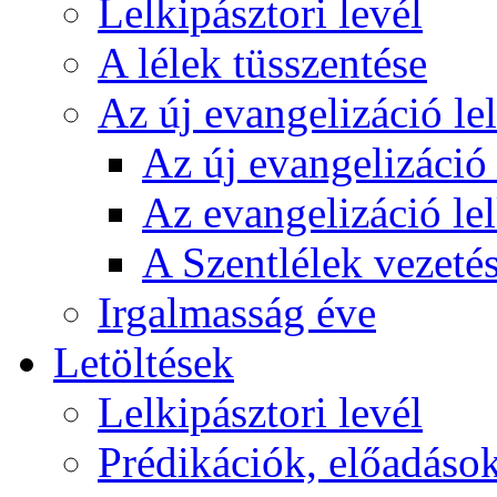
Lelkipásztori levél
A lélek tüsszentése
Az új evangelizáció le
Az új evangelizáció 
Az evangelizáció le
A Szentlélek vezetés
Irgalmasság éve
Letöltések
Lelkipásztori levél
Prédikációk, előadáso