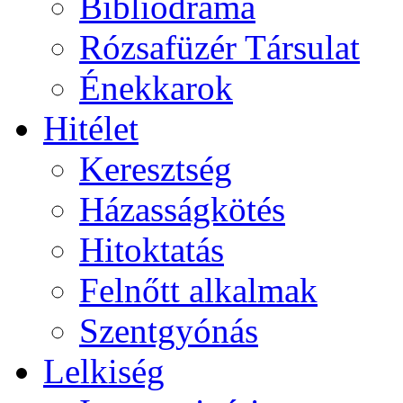
Bibliodráma
Rózsafüzér Társulat
Énekkarok
Hitélet
Keresztség
Házasságkötés
Hitoktatás
Felnőtt alkalmak
Szentgyónás
Lelkiség