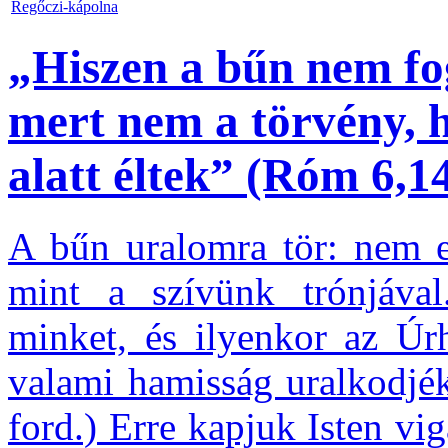
Regőczi-kápolna
„Hiszen a bűn nem fo
mert nem a törvény,
alatt éltek” (Róm 6,14
A bűn uralomra tör: nem e
mint a szívünk trónjáva
minket, és ilyenkor az Úr
valami hamisság uralkodjék
ford.) Erre kapjuk Isten vi