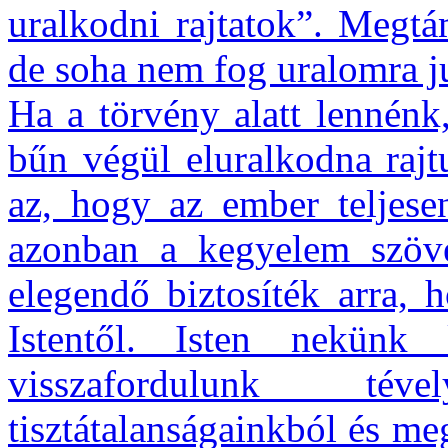
uralkodni rajtatok”. Megtá
de soha nem fog uralomra j
Ha a törvény alatt lennénk
bűn végül eluralkodna rajt
az, hogy az ember teljese
azonban a kegyelem szöv
elegendő biztosíték arra, 
Istentől. Isten nekünk 
visszafordulunk tével
tisztátalanságainkból és m