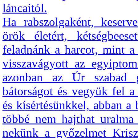
láncaitól.
Ha rabszolgaként, keserv
örök életért, kétségbeese
feladnánk a harcot, mint a
visszavágyott az egyipto
azonban az Úr szabad g
bátorságot és vegyük fel a
és kísértésünkkel, abban a
többé nem hajthat uralma 
nekünk a győzelmet Kriszt