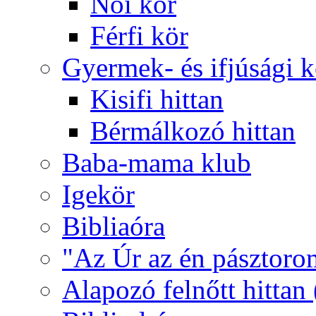
Női kör
Férfi kör
Gyermek- és ifjúsági 
Kisifi hittan
Bérmálkozó hittan
Baba-mama klub
Igekör
Bibliaóra
"Az Úr az én pásztoro
Alapozó felnőtt hittan