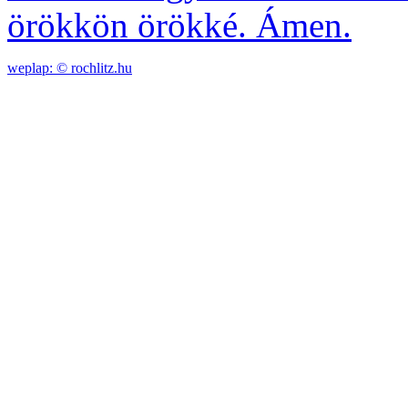
örökkön örökké. Ámen.
weplap: ©
rochlitz.hu