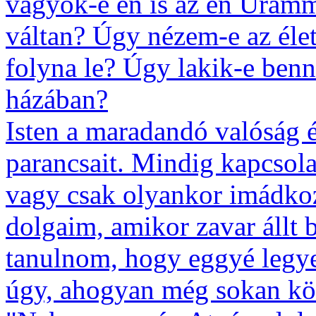
vagyok-e én is az én Uram
váltan? Úgy nézem-e az éle
folyna le? Úgy lakik-e benn
házában?
Isten a maradandó valóság és
parancsait. Mindig kapcsol
vagy csak olyankor imádko
dolgaim, amikor zavar állt 
tanulnom, hogy eggyé legye
úgy, ahogyan még sokan kö