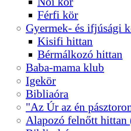
Női kör
Férfi kör
Gyermek- és ifjúsági 
Kisifi hittan
Bérmálkozó hittan
Baba-mama klub
Igekör
Bibliaóra
"Az Úr az én pásztoro
Alapozó felnőtt hittan