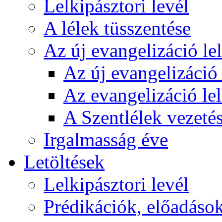
Lelkipásztori levél
A lélek tüsszentése
Az új evangelizáció le
Az új evangelizáció 
Az evangelizáció le
A Szentlélek vezetés
Irgalmasság éve
Letöltések
Lelkipásztori levél
Prédikációk, előadáso