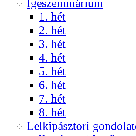
Igeszeminárium
1. hét
2. hét
3. hét
4. hét
5. hét
6. hét
7. hét
8. hét
Lelkipásztori gondola