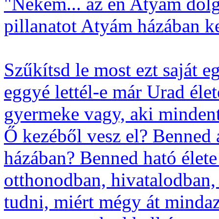
"Nekem... az én Atyám dolg
pillanatot Atyám házában ke
Szűkítsd le most ezt saját 
eggyé lettél-e már Urad éle
gyermeke vagy, aki mindent
Ő kezéből vesz el? Benned 
házában? Benned ható élete 
otthonodban, hivatalodban,
tudni, miért mégy át minda