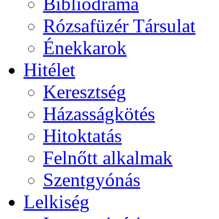
Bibliodráma
Rózsafüzér Társulat
Énekkarok
Hitélet
Keresztség
Házasságkötés
Hitoktatás
Felnőtt alkalmak
Szentgyónás
Lelkiség