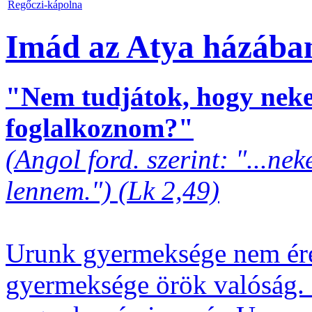
Regőczi-kápolna
Imád az Atya házába
"Nem tudjátok, hogy neke
foglalkoznom?"
(Angol ford. szerint: "...n
lennem.") (Lk 2,49)
Urunk gyermeksége nem ére
gyermeksége örök valóság. I