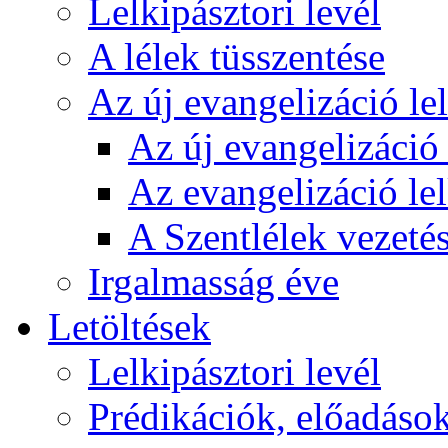
Lelkipásztori levél
A lélek tüsszentése
Az új evangelizáció le
Az új evangelizáció 
Az evangelizáció le
A Szentlélek vezetés
Irgalmasság éve
Letöltések
Lelkipásztori levél
Prédikációk, előadáso