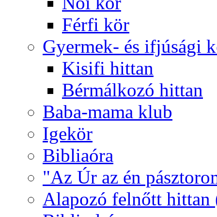
Női kör
Férfi kör
Gyermek- és ifjúsági 
Kisifi hittan
Bérmálkozó hittan
Baba-mama klub
Igekör
Bibliaóra
"Az Úr az én pásztoro
Alapozó felnőtt hittan