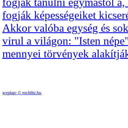
fogják tanulni egymástól a,
fogják képességeiket kicseré
Akkor valóba egység és sokf
virul a világon: "Isten népe
mennyei törvények alakítjá
weplap: ©
rochlitz.hu