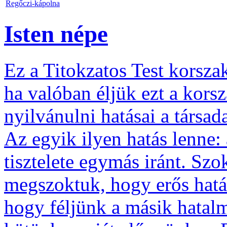
Regőczi-kápolna
Isten népe
Ez a Titokzatos Test korsza
ha valóban éljük ezt a kor
nyilvánulni hatásai a társa
Az egyik ilyen hatás lenne:
tisztelete egymás iránt. Szo
megszoktuk, hogy erős határ
hogy féljünk a másik hatalm