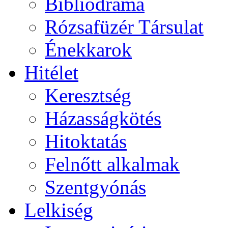
Bibliodráma
Rózsafüzér Társulat
Énekkarok
Hitélet
Keresztség
Házasságkötés
Hitoktatás
Felnőtt alkalmak
Szentgyónás
Lelkiség