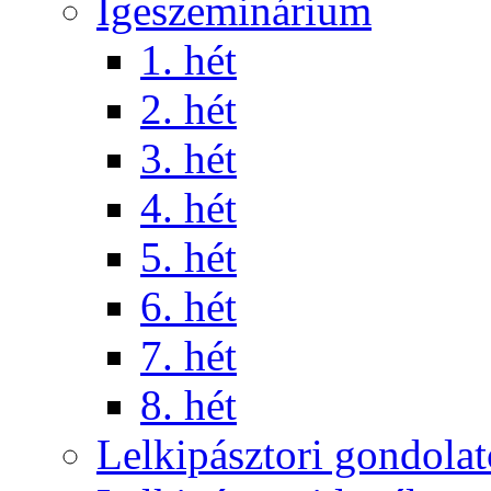
Igeszeminárium
1. hét
2. hét
3. hét
4. hét
5. hét
6. hét
7. hét
8. hét
Lelkipásztori gondola