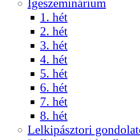
Igeszeminárium
1. hét
2. hét
3. hét
4. hét
5. hét
6. hét
7. hét
8. hét
Lelkipásztori gondola