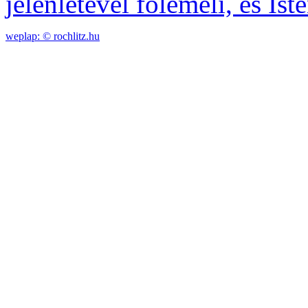
jelenlétével fölemeli, és Ist
weplap: ©
rochlitz.hu