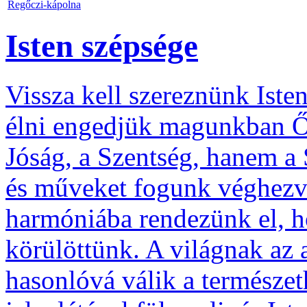
Regőczi-kápolna
Isten szépsége
Vissza kell szereznünk Iste
élni engedjük magunkban Őt
Jóság, a Szentség, hanem a 
és műveket fogunk véghezvi
harmóniába rendezünk el, h
körülöttünk. A világnak az 
hasonlóvá válik a természe