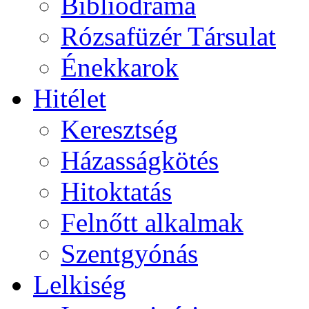
Bibliodráma
Rózsafüzér Társulat
Énekkarok
Hitélet
Keresztség
Házasságkötés
Hitoktatás
Felnőtt alkalmak
Szentgyónás
Lelkiség