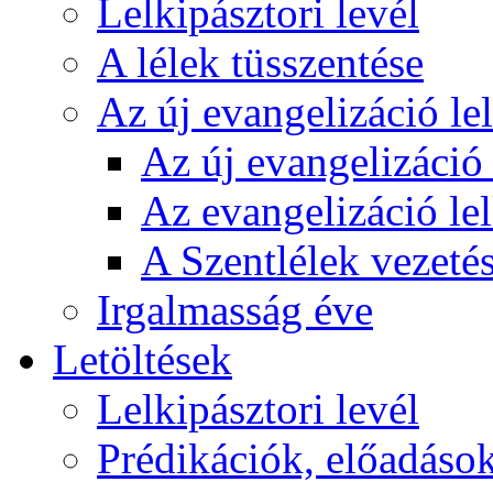
Lelkipásztori levél
A lélek tüsszentése
Az új evangelizáció le
Az új evangelizáció 
Az evangelizáció le
A Szentlélek vezetés
Irgalmasság éve
Letöltések
Lelkipásztori levél
Prédikációk, előadáso