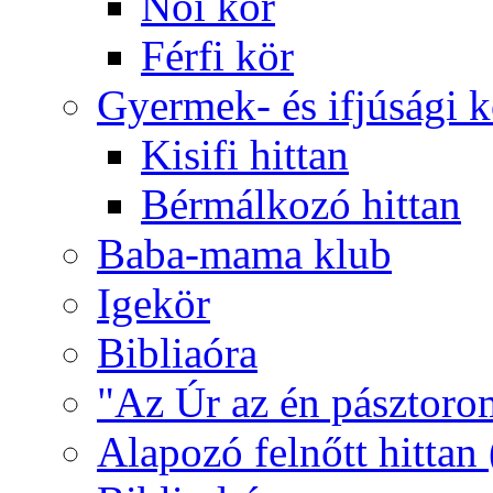
Női kör
Férfi kör
Gyermek- és ifjúsági 
Kisifi hittan
Bérmálkozó hittan
Baba-mama klub
Igekör
Bibliaóra
"Az Úr az én pásztoro
Alapozó felnőtt hittan