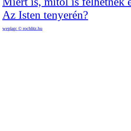
Miért is, mitől is félhetnék 
Az Isten tenyerén?
weplap: ©
rochlitz.hu