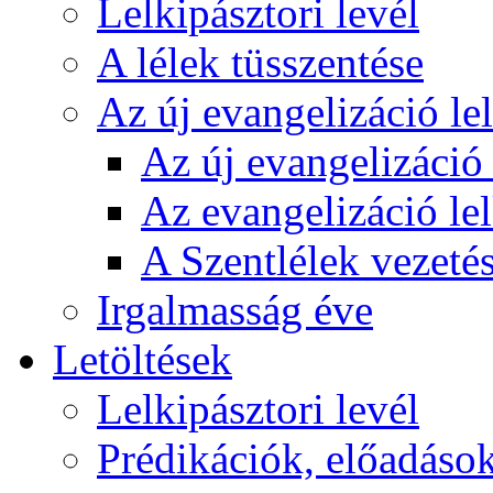
Lelkipásztori levél
A lélek tüsszentése
Az új evangelizáció le
Az új evangelizáció 
Az evangelizáció le
A Szentlélek vezetés
Irgalmasság éve
Letöltések
Lelkipásztori levél
Prédikációk, előadáso