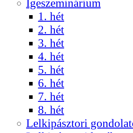
Igeszeminárium
1. hét
2. hét
3. hét
4. hét
5. hét
6. hét
7. hét
8. hét
Lelkipásztori gondola