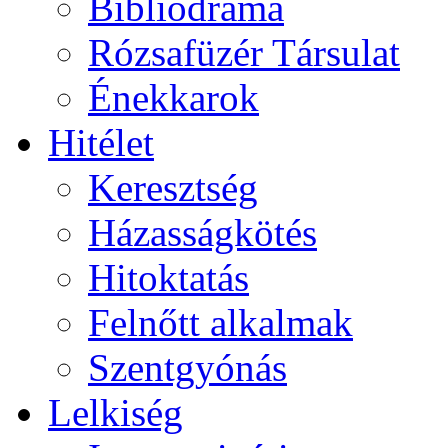
Bibliodráma
Rózsafüzér Társulat
Énekkarok
Hitélet
Keresztség
Házasságkötés
Hitoktatás
Felnőtt alkalmak
Szentgyónás
Lelkiség