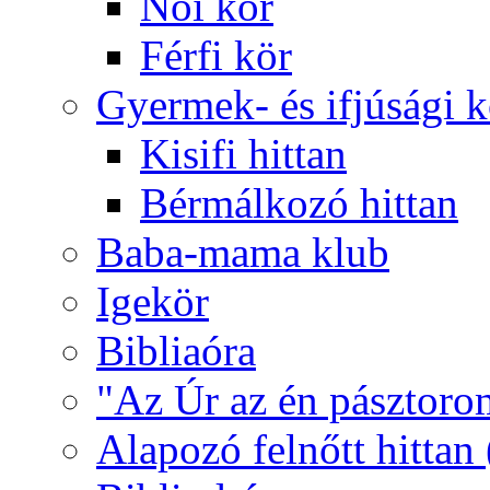
Női kör
Férfi kör
Gyermek- és ifjúsági 
Kisifi hittan
Bérmálkozó hittan
Baba-mama klub
Igekör
Bibliaóra
"Az Úr az én pásztoro
Alapozó felnőtt hittan