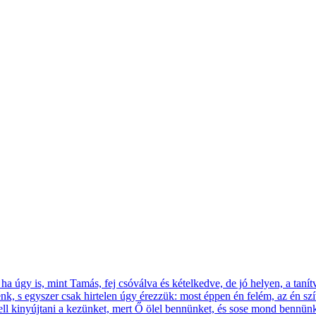
a úgy is, mint Tamás, fej csóválva és kételkedve, de jó helyen, a tanít
énk, s egyszer csak hirtelen úgy érezzük: most éppen én felém, az én s
ell kinyújtani a kezünket, mert Ő ölel bennünket, és sose mond bennün