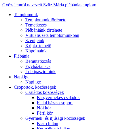
Győzelemről nevezett Szűz Mária plébániatemplom
Templomunk
Templomunk története
Temetkezés
Plébániánk története
Virtuális séta templomunkban
Szentjeink
Kripta, temető
Kápolnáink
Plébánia
Bemutatkozás
Egyháztanács
Lelkipásztoraink
Napi ige
Napi ige
Csoportok, közösségek
Családos közösségek
Kisgyermekes családok
Fiatal házas csoport
Női kör
Férfi kör
Gyermek- és ifjúsági közösségek
Kisifi hittan
Bérmálkozó hittan