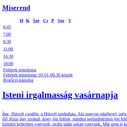
Miserend
H
K
Sze
Cs
P
Szo
V
6:45
7:00
8:30
11:00
16:30
18:00
Fehérek temploma
Fehérek temploma: 05.01-09.30 között
Regőczi-kápolna
Isteni irgalmasság vasárnapja
Íme, Húsvét csodája, a Húsvét szolgálata. Aki nagyon odafigyel, még h
élő Jézus úgy szolgál, hogy jön felénk, minden igehirdetésben jön fel
hirtelen kettesben vagyunk, pedig talán sokan vagyunk. Már nem is k