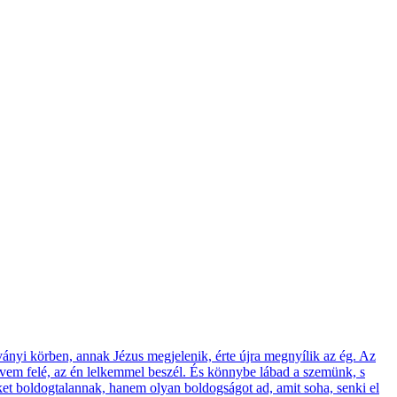
ványi körben, annak Jézus megjelenik, érte újra megnyílik az ég. Az
zívem felé, az én lelkemmel beszél. És könnybe lábad a szemünk, s
ket boldogtalannak, hanem olyan boldogságot ad, amit soha, senki el