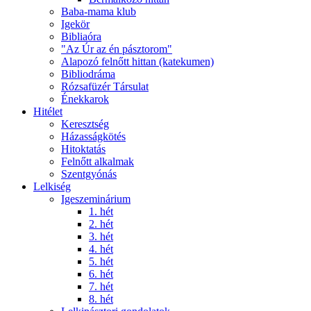
Baba-mama klub
Igekör
Bibliaóra
"Az Úr az én pásztorom"
Alapozó felnőtt hittan (katekumen)
Bibliodráma
Rózsafüzér Társulat
Énekkarok
Hitélet
Keresztség
Házasságkötés
Hitoktatás
Felnőtt alkalmak
Szentgyónás
Lelkiség
Igeszeminárium
1. hét
2. hét
3. hét
4. hét
5. hét
6. hét
7. hét
8. hét