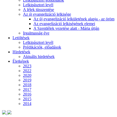
Lelkipásztori gondolatok
Lelkipásztori levél
A lélek tüsszentése
Az új evangelizáció lelkisége
Az új evangelizáció lelkületének alapja - az öröm
Az evangelizáció lelkiségének elemei
A Szentlélek vezetése alatt - Mária útján
Irgalmasság éve
Letöltések
Lelkipásztori levél
Prédikációk, előadások
Hirdetések
Aktuális hirdetések
Életképek
2023
2022
2020
2019
2018
2017
2016
2015
2014